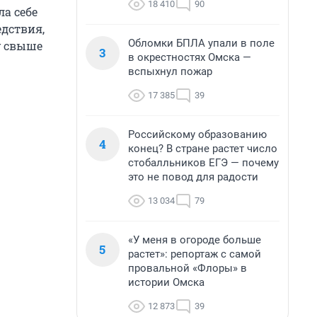
18 410
90
а себе
едствия,
Обломки БПЛА упали в поле
у свыше
3
в окрестностях Омска —
вспыхнул пожар
17 385
39
Российскому образованию
4
конец? В стране растет число
стобалльников ЕГЭ — почему
это не повод для радости
13 034
79
«У меня в огороде больше
5
растет»: репортаж с самой
провальной «Флоры» в
истории Омска
12 873
39