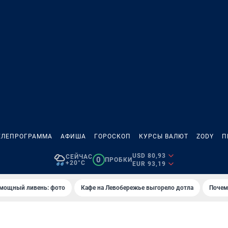
ЕЛЕПРОГРАММА
АФИША
ГОРОСКОП
КУРСЫ ВАЛЮТ
ZODY
П
USD 80,93
СЕЙЧАС
0
ПРОБКИ
+20°C
EUR 93,19
 мощный ливень: фото
Кафе на Левобережье выгорело дотла
Почем