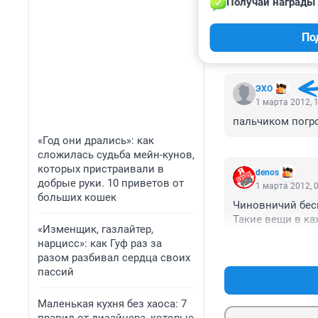
Получай награды 
По
КОММЕНТАР
ЭХО
1 марта 2012, 
пальчиком погро
«Год они дрались»: как
сложилась судьба мейн-кунов,
которых пристраивали в
denos
добрые руки. 10 приветов от
1 марта 2012, 
больших кошек
Чиновничий бесп
Такие вещи в ка
«Изменщик, газлайтер,
нарцисс»: как Гуф раз за
разом разбивал сердца своих
пассий
Маленькая кухня без хаоса: 7