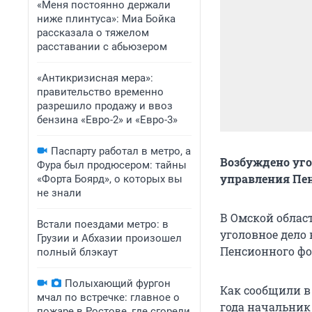
«Меня постоянно держали
ниже плинтуса»: Миа Бойка
рассказала о тяжелом
расставании с абьюзером
«Антикризисная мера»:
правительство временно
разрешило продажу и ввоз
бензина «Евро-2» и «Евро-3»
Паспарту работал в метро, а
Возбуждено уг
Фура был продюсером: тайны
управления Пе
«Форта Боярд», о которых вы
не знали
В Омской облас
Встали поездами метро: в
уголовное дело
Грузии и Абхазии произошел
Пенсионного фо
полный блэкаут
Полыхающий фургон
Как сообщили в
мчал по встречке: главное о
года начальник
пожаре в Ростове, где сгорели