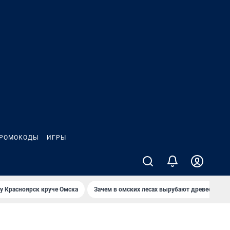
РОМОКОДЫ
ИГРЫ
у Красноярск круче Омска
Зачем в омских лесах вырубают древесину