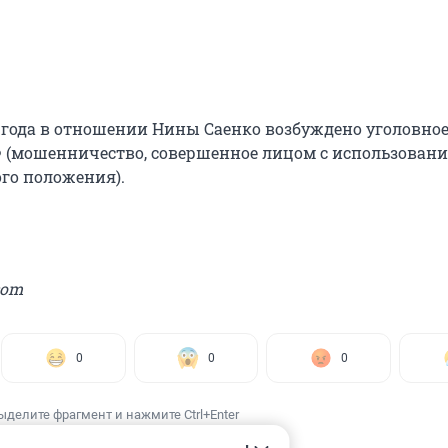
2 года в отношении Нины Саенко возбуждено уголовное
 РФ (мошенничество, совершенное лицом с использован
ого положения).
com
0
0
0
ыделите фрагмент и нажмите Ctrl+Enter