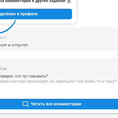
за комментарии и другие задания!
дробнее в профиле
ИИ
3
13:17
зят и отпустят
09:28
редел, что тут говорить?

ждой конторе происходят, по принцыпу "что имею, то и тащу"!
Читать все комментарии