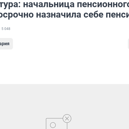
тура: начальница пенсионног
осрочно назначила себе пенс
5 048
ария