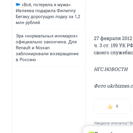
«Всё, потеряла я мужа»:
Ивлеева подарила Филиппу
Бегаку дорогущую лодку за 1,2
млн рублей
Эра «нормальных иномарок»
27 февраля 201
официально закончена. Для
ч. 3 ст. 159 УК
Renault и Nissan
своего служебн
заблокировали возвращение
в Россию
НГС.НОВОСТИ
Фото ukrbiznes.
0
Увидели опечатку? В