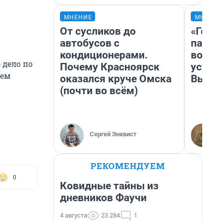
МНЕНИЕ
МНЕНИ
От сусликов до
«Горо
автобусов с
папер
кондиционерами.
возму
 дело по
Почему Красноярск
устан
ием
оказался круче Омска
Высоц
(почти во всём)
Сергей Энквист
РЕКОМЕНДУЕМ
0
Ковидные тайны из
дневников Фаучи
4 августа
23 284
1