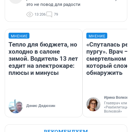
это не повод для радости
13 206
79
МНЕНИЕ
МНЕНИЕ
Тепло для бюджета, но
«Спуталась реч
холодно в салоне
пургу». Врач — 
зимой. Водитель 13 лет
смертельном д
ездит на электрокаре:
который слож
плюсы и минусы
обнаружить
Ирина Волкова
Главврач клини
Денис Дедюхин
«Реабилитация 
Волковой»
РЕКОМЕНДУЕМ