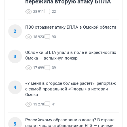
пережила вторую атаку БПЛА
28 911
22
ПВО отражает атаку БПЛА в Омской области
2
18 923
90
Обломки БПЛА упали в поле в окрестностях
3
Омска — вспыхнул пожар
17 699
39
«У меня в огороде больше растет»: репортаж
4
с самой провальной «Флоры» в истории
Омска
13 278
41
Российскому образованию конец? В стране
5
растет число стобалльников ЕГЭ — почему