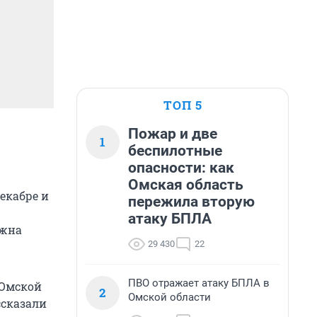
ТОП 5
Пожар и две
1
беспилотные
опасности: как
Омская область
екабре и
пережила вторую
атаку БПЛА
лжна
29 430
22
ПВО отражает атаку БПЛА в
«Омской
2
Омской области
ссказали