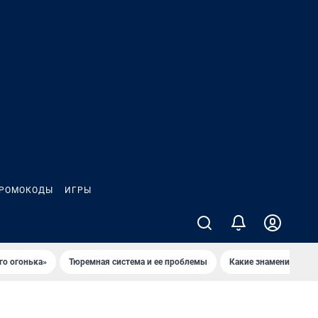
РОМОКОДЫ
ИГРЫ
го огонька»
Тюремная система и ее проблемы
Какие знаменитости 