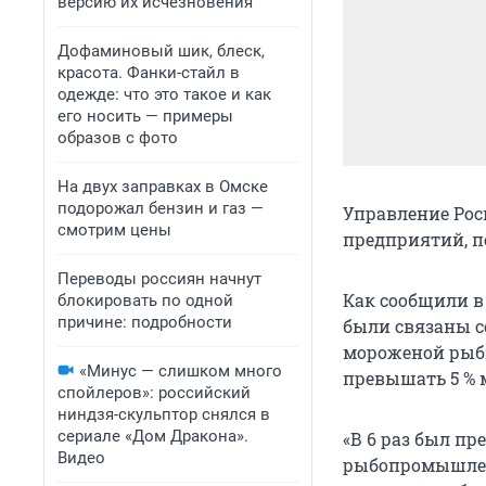
версию их исчезновения
Дофаминовый шик, блеск,
красота. Фанки-стайл в
одежде: что это такое и как
его носить — примеры
образов с фото
На двух заправках в Омске
подорожал бензин и газ —
Управление Рос
смотрим цены
предприятий, 
Переводы россиян начнут
Как сообщили в
блокировать по одной
причине: подробности
были связаны с
мороженой рыбн
«Минус — слишком много
превышать 5 % 
спойлеров»: российский
ниндзя-скульптор снялся в
сериале «Дом Дракона».
«В 6 раз был п
Видео
рыбопромышленн