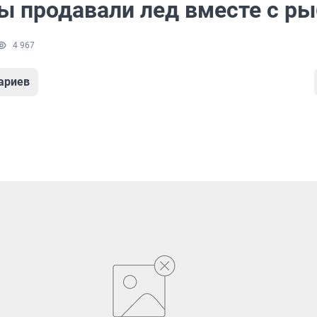
ы продавали лед вместе с р
4 967
ариев