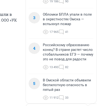
19 186
90
ашли в
Обломки БПЛА упали в поле
3
в окрестностях Омска —
, ООО «УК
вспыхнул пожар
17 965
41
Российскому образованию
4
конец? В стране растет число
стобалльников ЕГЭ — почему
это не повод для радости
13 493
82
В Омской области объявили
5
беспилотную опасность в
пятый раз
11 912
33