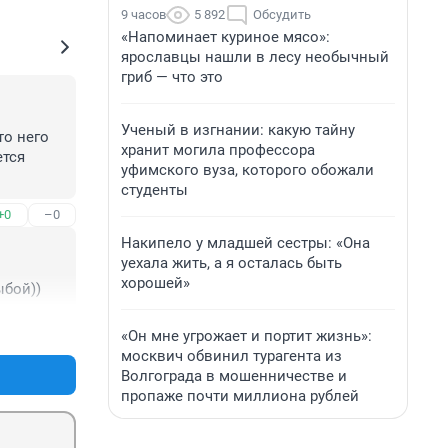
9 часов
5 892
Обсудить
«Напоминает куриное мясо»:
ярославцы нашли в лесу необычный
гриб — что это
Ученый в изгнании: какую тайну
о него 
хранит могила профессора
тся 
уфимского вуза, которого обожали
студенты
+0
–0
Накипело у младшей сестры: «Она
уехала жить, а я осталась быть
хорошей»
ыбой))
+0
–0
«Он мне угрожает и портит жизнь»:
москвич обвинил турагента из
Волгограда в мошенничестве и
пропаже почти миллиона рублей