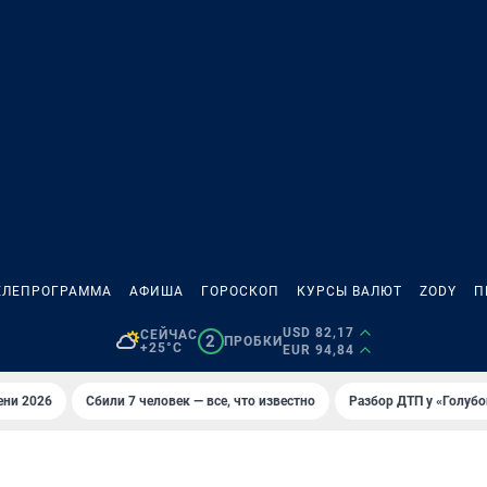
ЕЛЕПРОГРАММА
АФИША
ГОРОСКОП
КУРСЫ ВАЛЮТ
ZODY
П
USD 82,17
СЕЙЧАС
2
ПРОБКИ
+25°C
EUR 94,84
ени 2026
Сбили 7 человек — все, что известно
Разбор ДТП у «Голубо