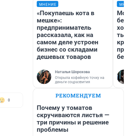
МНЕНИЕ
МНЕНИ
«Покупаешь кота в
Мой б
мешке»:
береж
предприниматель
хотел
рассказала, как на
тысяч
самом деле устроен
креди
бизнес со складами
приех
дешевых товаров
безоп
Наталья Шорохова
Открыла кофейную точку на
деньги соцразвития
РЕКОМЕНДУЕМ
0
Почему у томатов
скручиваются листья —
три причины и решение
проблемы