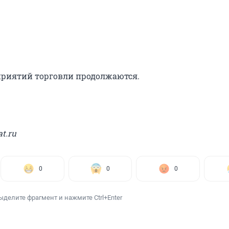
риятий торговли продолжаются.
t.ru
0
0
0
ыделите фрагмент и нажмите Ctrl+Enter