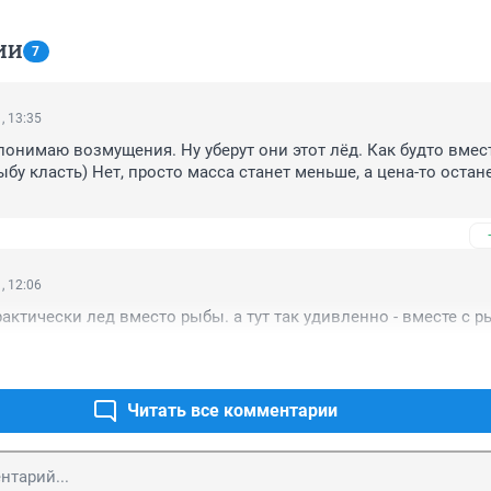
ИИ
7
, 13:35
онимаю возмущения. Ну уберут они этот лёд. Как будто вмест
ыбу класть) Нет, просто масса станет меньше, а цена-то остане
, 12:06
рактически лед вместо рыбы. а тут так удивленно - вместе с р
Читать все комментарии