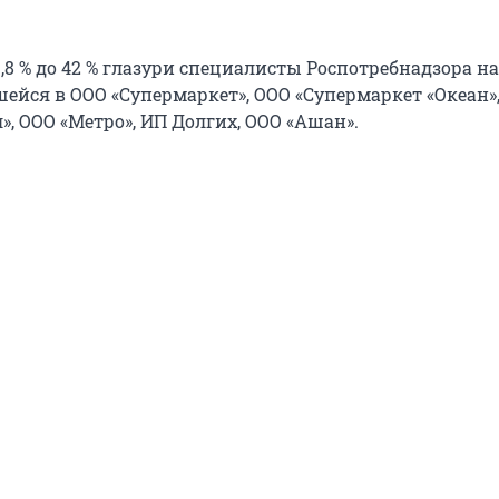
11,8 % до 42 % глазури специалисты Роспотребнадзора н
ейся в ООО «Супермаркет», ООО «Супермаркет «Океан»
, ООО «Метро», ИП Долгих, ООО «Ашан».