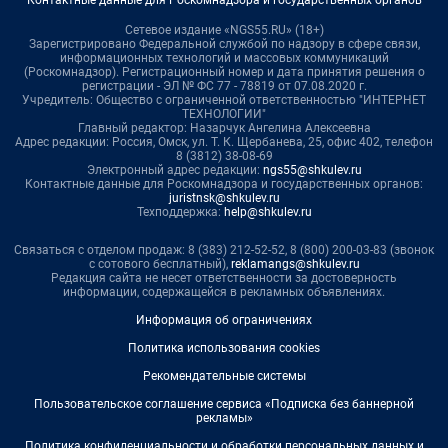
Сетевое издание «NGS55.RU» (18+)
Зарегистрировано Федеральной службой по надзору в сфере связи,
информационных технологий и массовых коммуникаций
(Роскомнадзор). Регистрационный номер и дата принятия решения о
регистрации - ЭЛ № ФС 77 - 78819 от 07.08.2020 г.
Учредитель: Общество с ограниченной ответственностью "ИНТЕРНЕТ
ТЕХНОЛОГИИ"
Главный редактор: Назарчук Ангелина Алексеевна
Адрес редакции: Россия, Омск, ул. Т. К. Щербанева, 25, офис 402, телефон
8 (3812) 38-08-69
Электронный адрес редакции:
ngs55@shkulev.ru
Контактные данные для Роскомнадзора и государственных органов:
juristnsk@shkulev.ru
Техподдержка:
help@shkulev.ru
Связаться с отделом продаж: 8 (383) 212-52-52, 8 (800) 200-03-83 (звонок
с сотового бесплатный),
reklamangs@shkulev.ru
Редакция сайта не несет ответственности за достоверность
информации, содержащейся в рекламных объявлениях.
Информация об ограничениях
Политика использования cookies
Рекомендательные системы
Пользовательское соглашение сервиса «Подписка без баннерной
рекламы»
Политика конфиденциальности и обработки персональных данных и