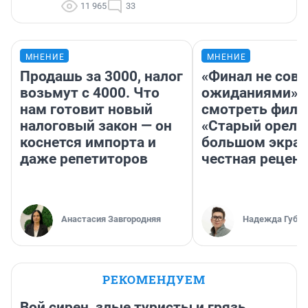
11 965
33
МНЕНИЕ
МНЕНИЕ
Продашь за 3000, налог
«Финал не совп
возьмут с 4000. Что
ожиданиями»: 
нам готовит новый
смотреть фил
налоговый закон — он
«Старый орел» 
коснется импорта и
большом экран
даже репетиторов
честная рецен
Анастасия Завгородняя
Надежда Губар
РЕКОМЕНДУЕМ
Вой сирен, злые туристы и грязь.