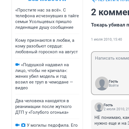
ПЕРЕЙТИ К ПУ
2 комме
«Простите нас за всё». С
телефона исчезнувших в тайге
семьи Усольцевых пришло
Токарь убивал 
леденящее душу сообщение
1 июля 2010, 15:40
Кому признаются в любви, а
кому разобьют сердце:
любовный гороскоп на август
«Подушкой надавил на
лицо, чтобы не кричала»:
жених убил модель и год
возил ее труп в чемодане —
Гость
Войти
видео
Два человека находятся в
Гость
реанимации после жуткого
2 июля 2010, 2
ДТП у «Голубого огонька»
НЕ понимаю, как
нужно еще и на 
У могилы педофила. Его