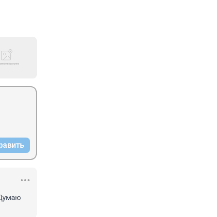
равить
Думаю 