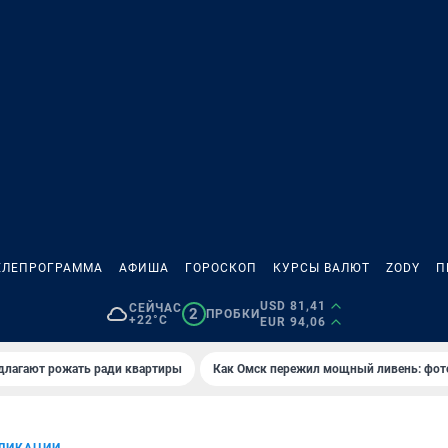
ЕЛЕПРОГРАММА
АФИША
ГОРОСКОП
КУРСЫ ВАЛЮТ
ZODY
П
USD 81,41
СЕЙЧАС
2
ПРОБКИ
+22°C
EUR 94,06
длагают рожать ради квартиры
Как Омск пережил мощный ливень: фот