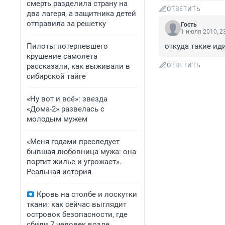
смерть разделила страну на
ОТВЕТИТЬ
два лагеря, а защитника детей
отправила за решетку
Гость
1 июля 2010, 2
Пилоты потерпевшего
откуда такие иди
крушение самолета
рассказали, как выживали в
ОТВЕТИТЬ
сибирской тайге
«Ну вот и всё»: звезда
«Дома-2» развелась с
молодым мужем
«Меня годами преследует
бывшая любовница мужа: она
портит жилье и угрожает».
Реальная история
Кровь на столбе и лоскутки
ткани: как сейчас выглядит
островок безопасности, где
сбили 7 человек возле