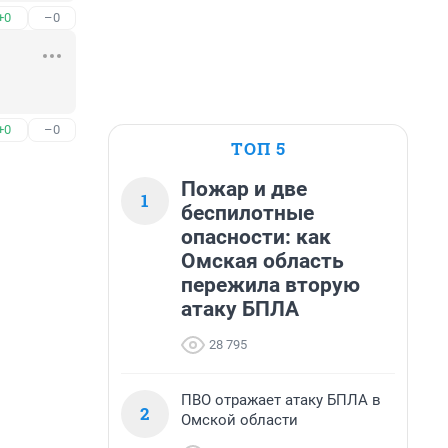
+0
–0
+0
–0
ТОП 5
Пожар и две
1
беспилотные
опасности: как
Омская область
пережила вторую
атаку БПЛА
28 795
ПВО отражает атаку БПЛА в
2
Омской области