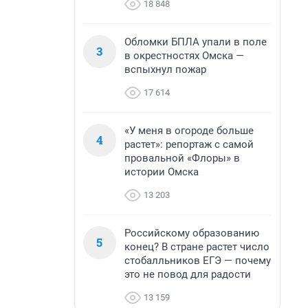
18 848
Обломки БПЛА упали в поле
3
в окрестностях Омска —
вспыхнул пожар
17 614
«У меня в огороде больше
4
растет»: репортаж с самой
провальной «Флоры» в
истории Омска
13 203
Российскому образованию
5
конец? В стране растет число
стобалльников ЕГЭ — почему
это не повод для радости
13 159