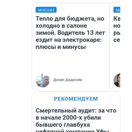
МНЕНИЕ
МНЕНИ
Тепло для бюджета, но
Кварт
холодно в салоне
но де
зимой. Водитель 13 лет
рынок
ездит на электрокаре:
сейча
плюсы и минусы
Денис Дедюхин
РЕКОМЕНДУЕМ
Смертельный аудит: за что
в начале 2000-х убили
бывшего главбуха
нефтяной компании Уфы