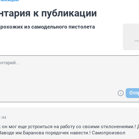
БЛИКАЦИИ
нтария к публикации
прохожих из самодельного пистолета
Отп
1:44
 он мог еще устроиться на работу со своими отклонениями.! 
Заводе им.Баранова порядочек навести.! Самопроизвол