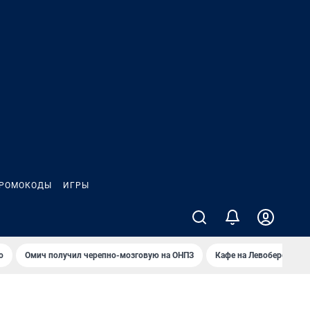
РОМОКОДЫ
ИГРЫ
о
Омич получил черепно-мозговую на ОНПЗ
Кафе на Левобережье в