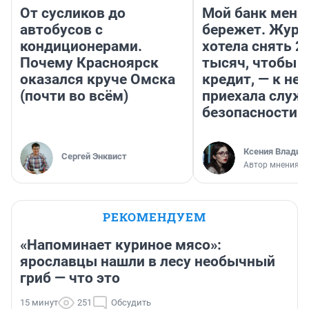
От сусликов до
Мой банк меня
автобусов с
бережет. Журн
кондиционерами.
хотела снять 2
Почему Красноярск
тысяч, чтобы п
оказался круче Омска
кредит, — к не
(почти во всём)
приехала служ
безопасности
Ксения Владим
Сергей Энквист
Автор мнения
РЕКОМЕНДУЕМ
«Напоминает куриное мясо»:
ярославцы нашли в лесу необычный
гриб — что это
15 минут
251
Обсудить