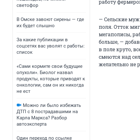
работу фермеро
светофор
— Сельские муж
В Омске завоют сирены — где
их будет слышно
поля. Отток миг
мегаполисы, ра
За какие публикации в
больше, — добав
соцсетях вас уволят с работы:
в поле круто, в
список
смеются над сел
желательно не ра
«Сами кормите свои будущие
опухоли». Биолог назвал
продукты, которые приводят к
онкологии, сам он их никогда
не ест
Можно ли было избежать
ДТП с 8 пострадавшими на
Карла Маркса? Разбор
автоэксперта
Один переход по ссылке