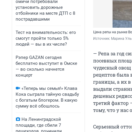
омичи потребовали
установить дорожные
отбойники на месте ДТП с 8
пострадавшими
Тест на внимательность: его
Цена репы на рынке В
смогут пройти только 5%
Источник: 
Марина Уль
людей — вы в их числе?
— Репа за год с
Рэпер GAZAN сегодня
посевных площа
бесплатно выступит в Омске
чудесный овощ 
— во сколько начнется
рецептов была в
концерт
границы, а их в
«Теперь мы семья!» Клава
выдали странны
Кока сыграла тайную свадьбу
дешевых редисо
с богатым блогером. В какую
третий фактор 
сумму всё обошлось
тому, что у нас
На Ленинградской
площади, где сбили 7
Серьезный отто
пешеходов, починили