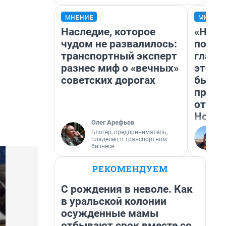
МНЕНИЕ
МНЕНИ
Наследие, которое
«Нико
чудом не развалилось:
побед
транспортный эксперт
главн
разнес миф о «вечных»
этого
советских дорогах
бьет 
прока
отзыв
Нолан
Олег Арефьев
Блогер, предприниматель,
владелец в транспортном
бизнесе
РЕКОМЕНДУЕМ
С рождения в неволе. Как
в уральской колонии
осужденные мамы
отбывают срок вместе со