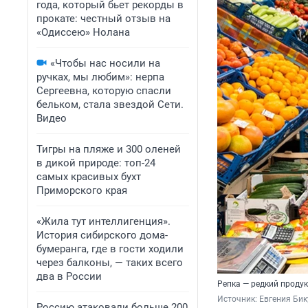
года, который бьет рекорды в
прокате: честный отзыв на
«Одиссею» Нолана
«Чтобы нас носили на
ручках, мы любим»: нерпа
Сергеевна, которую спасли
бельком, стала звездой Сети.
Видео
Тигры на пляже и 300 оленей
в дикой природе: топ-24
самых красивых бухт
Приморского края
«Жила тут интеллигенция».
История сибирского дома-
бумеранга, где в гости ходили
через балконы, — таких всего
два в России
Репка — редкий продук
Источник: 
Евгения Бик
Россию атаковали больше 200