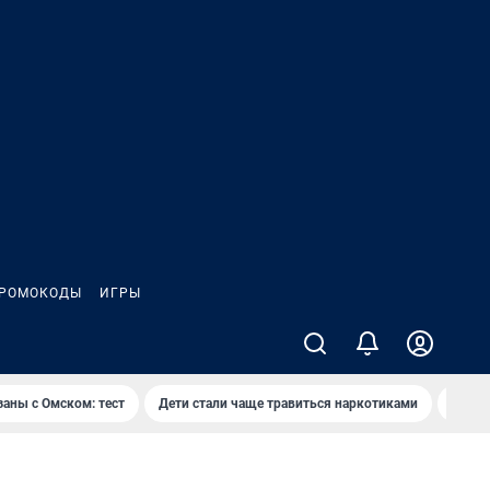
РОМОКОДЫ
ИГРЫ
заны с Омском: тест
Дети стали чаще травиться наркотиками
Появя