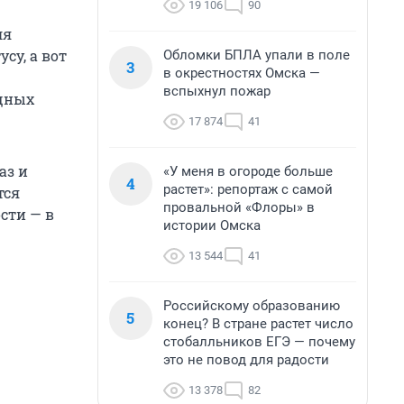
19 106
90
ля
су, а вот
Обломки БПЛА упали в поле
3
в окрестностях Омска —
вспыхнул пожар
ощных
17 874
41
аз и
«У меня в огороде больше
4
растет»: репортаж с самой
тся
провальной «Флоры» в
сти — в
истории Омска
13 544
41
Российскому образованию
5
конец? В стране растет число
стобалльников ЕГЭ — почему
это не повод для радости
13 378
82