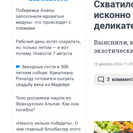
Схватилс
Побережье Анапы
исконно 
заполонили ядовитые
медузы: что происходит с
деликат
пляжами
Выяснили, к
Рабочий день хотят сократить,
но только летом — и вот
экзотически
почему. Новости 7 августа
10 декабря 2024, 11:30
Звездные гости в 500-
летнем соборе: Криштиану
Роналду готовится сыграть
3
коммент
свадьбу века на Мадейре
Тело россиянки нашли во
Французских Альпах. Как она
погибла?
«Никого нельзя победить». О
чем главный блокбастер этого