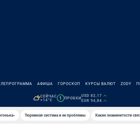
ЕЛЕПРОГРАММА
АФИША
ГОРОСКОП
КУРСЫ ВАЛЮТ
ZODY
П
USD 82,17
СЕЙЧАС
1
ПРОБКИ
+14°C
EUR 94,84
огонька»
Тюремная система и ее проблемы
Какие знаменитости свя