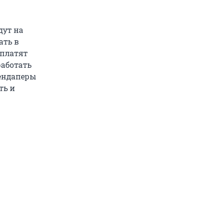
дут на
ать в
 платят
работать
тендаперы
ть и