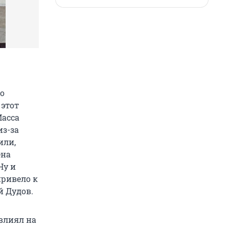
го
 этот
Масса
из-за
или,
ена
Ну и
привело к
й Дудов.
влиял на