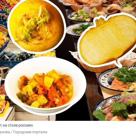
т на столе россиян
унова / Городские порталы