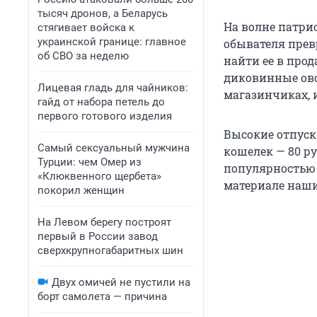
тысяч дронов, а Беларусь
На волне патри
стягивает войска к
украинской границе: главное
обывателя превр
об СВО за неделю
найти ее в прод
диковинные ово
Лицевая гладь для чайников:
магазинчиках, и
гайд от набора петель до
первого готового изделия
Высокие отпуск
Самый сексуальный мужчина
кошелек — 80 ру
Турции: чем Омер из
популярностью у
«Клюквенного щербета»
материале наши
покорил женщин
На Левом берегу построят
первый в России завод
сверхкрупногабаритных шин
Двух омичей не пустили на
борт самолета — причина