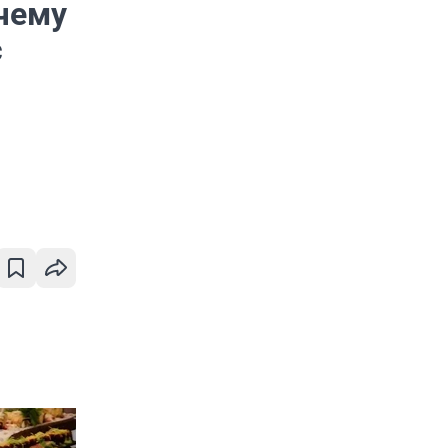
очему
с