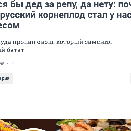
я бы дед за репу, да нету: п
русский корнеплод стал у на
есом
уда пропал овощ, который заменил
й батат
2 369
ария