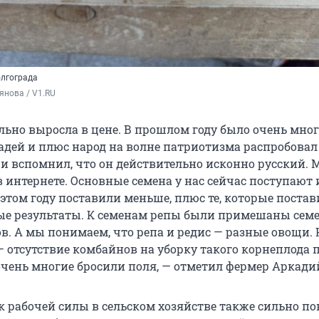
олгограда
янова / V1.RU
ильно выросла в цене. В прошлом году было очень мно
дей и плюс народ на волне патриотизма распробовал
и вспомнил, что он действительно исконно русский. 
 интернете. Основные семена у нас сейчас поступают 
 этом году поставили меньше, плюс те, которые постав
е результаты. К семенам репы были примешаны сем
в. А мы понимаем, что репа и редис — разные овощи. 
— отсутствие комбайнов на уборку такого корнеплода 
 очень многие бросили поля, — отметил фермер Аркади
к рабочей силы в сельском хозяйстве также сильно по