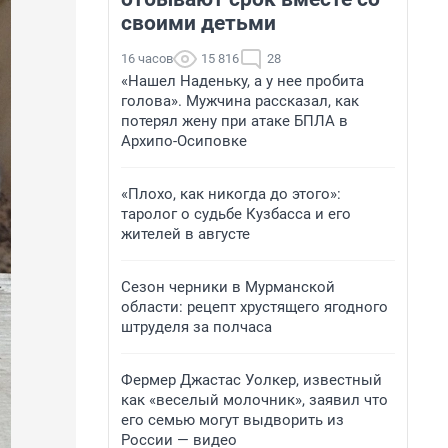
своими детьми
16 часов
15 816
28
«Нашел Наденьку, а у нее пробита
голова». Мужчина рассказал, как
потерял жену при атаке БПЛА в
Архипо-Осиповке
«Плохо, как никогда до этого»:
таролог о судьбе Кузбасса и его
жителей в августе
Сезон черники в Мурманской
области: рецепт хрустящего ягодного
штруделя за полчаса
Фермер Джастас Уолкер, известный
как «веселый молочник», заявил что
его семью могут выдворить из
России — видео