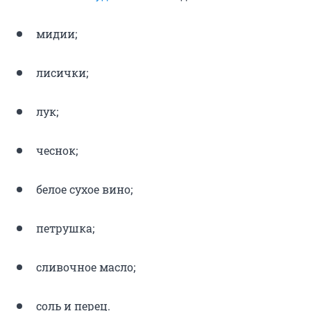
мидии;
лисички;
лук;
чеснок;
белое сухое вино;
петрушка;
сливочное масло;
соль и перец.