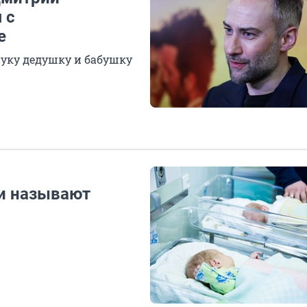
 с
е
нуку дедушку и бабушку
чи называют