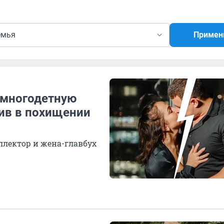
емья
Примен
 многодетную
нив в похищении
ллектор и жена-главбух