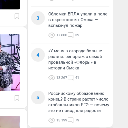
Обломки БПЛА упали в поле
3
в окрестностях Омска —
вспыхнул пожар
17 688
39
«У меня в огороде больше
4
растет»: репортаж с самой
провальной «Флоры» в
истории Омска
13 267
41
Российскому образованию
5
конец? В стране растет число
стобалльников ЕГЭ — почему
это не повод для радости
13 199
79