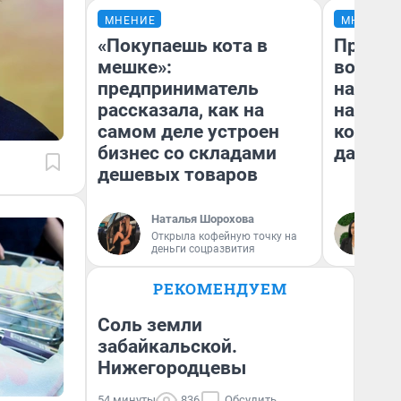
МНЕНИЕ
МНЕНИЕ
«Покупаешь кота в
Продаш
мешке»:
возьмут
предприниматель
нам го
рассказала, как на
налого
самом деле устроен
коснет
бизнес со складами
даже р
дешевых товаров
Наталья Шорохова
Ан
Открыла кофейную точку на
деньги соцразвития
РЕКОМЕНДУЕМ
Соль земли
забайкальской.
Нижегородцевы
54 минуты
836
Обсудить