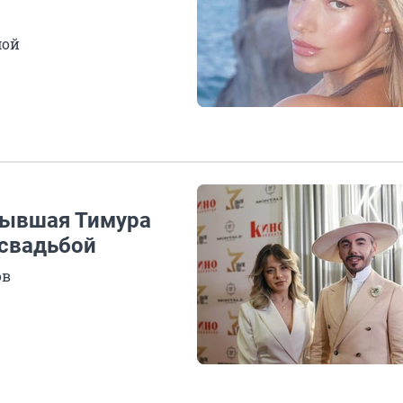
мой
 бывшая Тимура
 свадьбой
ов