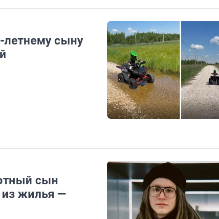
5-летнему сыну
ей
ботный сын
 из жилья —