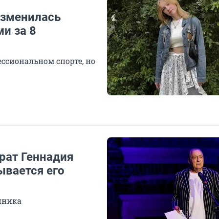
изменилась
и за 8
ссиональном спорте, но
рат Геннадия
ывается его
нника