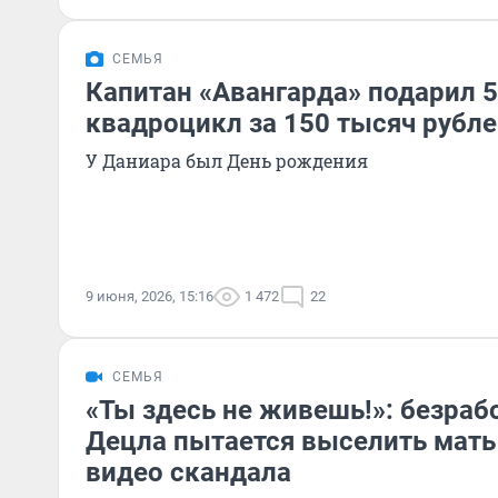
СЕМЬЯ
Капитан «Авангарда» подарил 
квадроцикл за 150 тысяч рубл
У Даниара был День рождения
9 июня, 2026, 15:16
1 472
22
СЕМЬЯ
«Ты здесь не живешь!»: безра
Децла пытается выселить мать
видео скандала