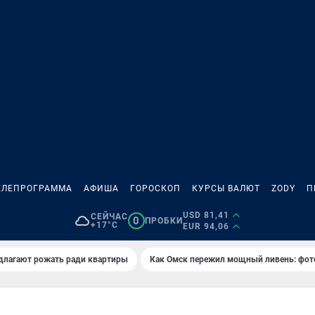
ЕЛЕПРОГРАММА
АФИША
ГОРОСКОП
КУРСЫ ВАЛЮТ
ZODY
П
USD 81,41
СЕЙЧАС
0
ПРОБКИ
+17°C
EUR 94,06
длагают рожать ради квартиры
Как Омск пережил мощный ливень: фот