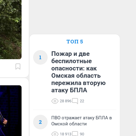
ТОП 5
Пожар и две
1
беспилотные
опасности: как
Омская область
пережила вторую
атаку БПЛА
28 896
22
ПВО отражает атаку БПЛА в
2
Омской области
18 913
90