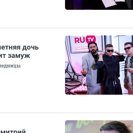
летняя дочь
ит замуж
следницы
Дмитрий