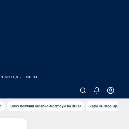
РОМОКОДЫ
ИГРЫ
о
Омич получил черепно-мозговую на ОНПЗ
Кафе на Левобережье в