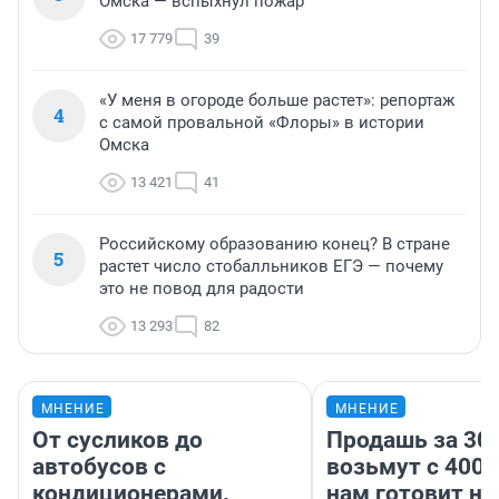
Омска — вспыхнул пожар
17 779
39
«У меня в огороде больше растет»: репортаж
4
с самой провальной «Флоры» в истории
Омска
13 421
41
Российскому образованию конец? В стране
5
растет число стобалльников ЕГЭ — почему
это не повод для радости
13 293
82
МНЕНИЕ
МНЕНИЕ
От сусликов до
Продашь за 300
автобусов с
возьмут с 4000
кондиционерами.
нам готовит н