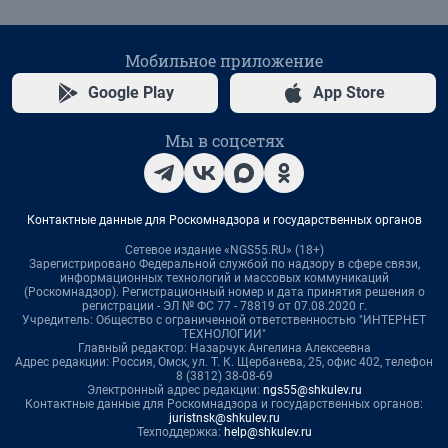
Мобильное приложение
Google Play
App Store
Мы в соцсетях
Контактные данные для Роскомнадзора и государственных органов
Сетевое издание «NGS55.RU» (18+)
Зарегистрировано Федеральной службой по надзору в сфере связи,
информационных технологий и массовых коммуникаций
(Роскомнадзор). Регистрационный номер и дата принятия решения о
регистрации - ЭЛ № ФС 77 - 78819 от 07.08.2020 г.
Учредитель: Общество с ограниченной ответственностью "ИНТЕРНЕТ
ТЕХНОЛОГИИ"
Главный редактор: Назарчук Ангелина Алексеевна
Адрес редакции: Россия, Омск, ул. Т. К. Щербанева, 25, офис 402, телефон
8 (3812) 38-08-69
Электронный адрес редакции:
ngs55@shkulev.ru
Контактные данные для Роскомнадзора и государственных органов:
juristnsk@shkulev.ru
Техподдержка:
help@shkulev.ru