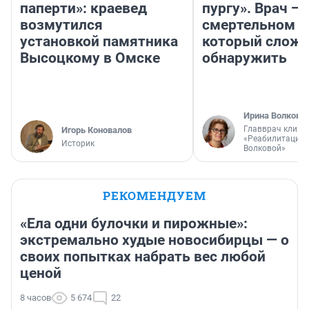
паперти»: краевед
пургу». Врач — 
возмутился
смертельном д
установкой памятника
который слож
Высоцкому в Омске
обнаружить
Ирина Волкова
Главврач клини
Игорь Коновалов
«Реабилитация 
Историк
Волковой»
РЕКОМЕНДУЕМ
«Ела одни булочки и пирожные»:
экстремально худые новосибирцы — о
своих попытках набрать вес любой
ценой
8 часов
5 674
22