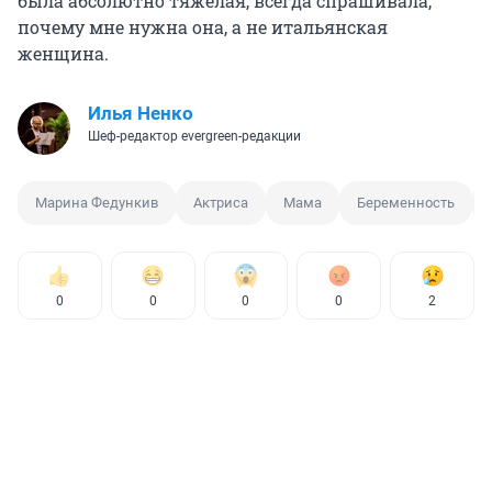
была абсолютно тяжелая, всегда спрашивала,
почему мне нужна она, а не итальянская
женщина.
Илья Ненко
Шеф-редактор evergreen-редакции
Марина Федункив
Актриса
Мама
Беременность
0
0
0
0
2