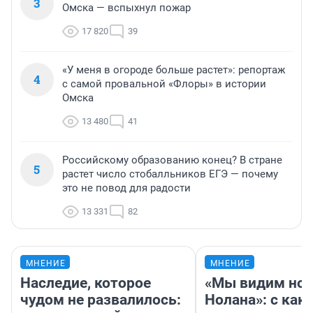
3
Омска — вспыхнул пожар
17 820
39
«У меня в огороде больше растет»: репортаж
4
с самой провальной «Флоры» в истории
Омска
13 480
41
Российскому образованию конец? В стране
5
растет число стобалльников ЕГЭ — почему
это не повод для радости
13 331
82
МНЕНИЕ
МНЕНИЕ
Наследие, которое
«Мы видим нов
чудом не развалилось:
Нолана»: с как