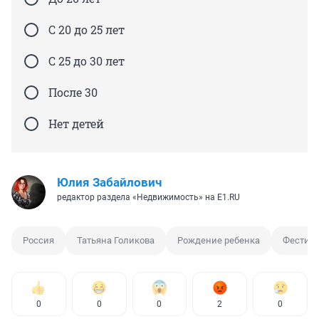
С 20 до 25 лет
С 25 до 30 лет
После 30
Нет детей
Юлия Забайлович
редактор раздела «Недвижимость» на E1.RU
Россия
Татьяна Голикова
Рождение ребенка
Фестив
0
0
0
2
0