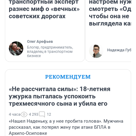
транспортный эксперт
настроем нужн
разнес миф о «вечных»
смотреть «Оди
советских дорогах
чтобы она не
выглядела как
Олег Арефьев
Блогер, предприниматель,
Надежда Губар
владелец в транспортном
бизнесе
РЕКОМЕНДУЕМ
«Не рассчитала силы»: 18-летняя
ужурка пыталась успокоить
трехмесячного сына и убила его
4 часа
4 293
12
«Нашел Наденьку, а у нее пробита голова». Мужчина
рассказал, как потерял жену при атаке БПЛА в
Архипо-Осиповке