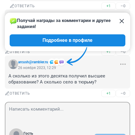
+1
–0
ОТВЕТИТЬ
Гость
26 ноября 2023, 12:35
Получай награды за комментарии и другие 
задания!
ну да, понарожали и сами не способны содержать, 
государство ПАМАГИ, это не героини это личности с 
Подробнее в профиле
психическим заболеванием плодящие нищету
+1
–0
ОТВЕТИТЬ
arcush@rambler.ru
26 ноября 2023, 12:29
А сколько из этого десятка получил высшее 
образование? А сколько село в тюрьму?
+1
–0
ОТВЕТИТЬ
Гость