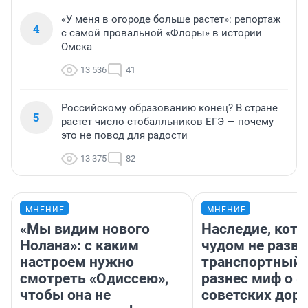
«У меня в огороде больше растет»: репортаж
4
с самой провальной «Флоры» в истории
Омска
13 536
41
Российскому образованию конец? В стране
5
растет число стобалльников ЕГЭ — почему
это не повод для радости
13 375
82
МНЕНИЕ
МНЕНИЕ
«Мы видим нового
Наследие, кото
Нолана»: с каким
чудом не разва
настроем нужно
транспортный 
смотреть «Одиссею»,
разнес миф о 
чтобы она не
советских доро