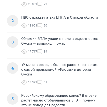
28 959
22
ПВО отражает атаку БПЛА в Омской области
2
18 953
90
Обломки БПЛА упали в поле в окрестностях
3
Омска — вспыхнул пожар
17 717
39
«У меня в огороде больше растет»: репортаж
4
с самой провальной «Флоры» в истории
Омска
13 323
41
Российскому образованию конец? В стране
5
растет число стобалльников ЕГЭ — почему
это не повод для радости