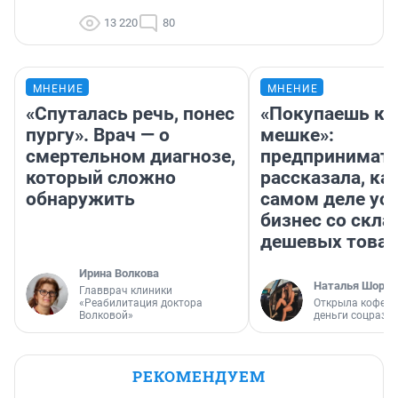
13 220
80
МНЕНИЕ
МНЕНИЕ
«Спуталась речь, понес
«Покупаешь ко
пургу». Врач — о
мешке»:
смертельном диагнозе,
предпринимат
который сложно
рассказала, как
обнаружить
самом деле ус
бизнес со скл
дешевых това
Ирина Волкова
Наталья Шорох
Главврач клиники
«Реабилитация доктора
Открыла кофейн
Волковой»
деньги соцразв
РЕКОМЕНДУЕМ