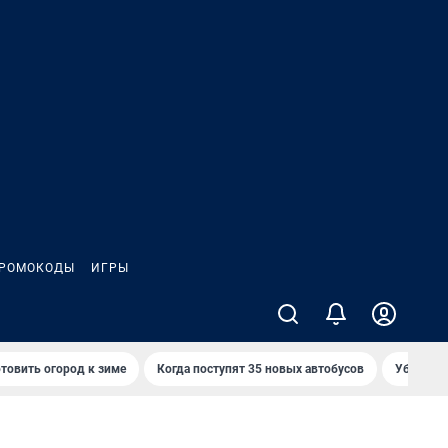
РОМОКОДЫ
ИГРЫ
товить огород к зиме
Когда поступят 35 новых автобусов
Убийца р