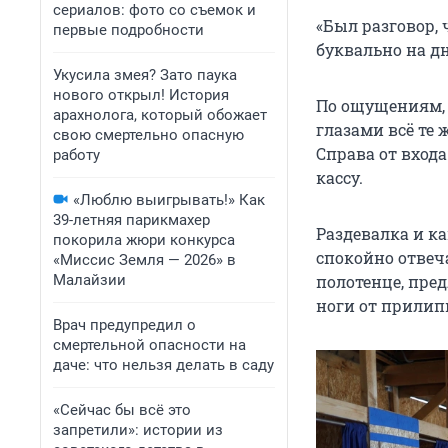
сериалов: фото со съемок и
«Был разговор,
первые подробности
буквально на дн
Укусила змея? Зато паука
нового открыл! История
По ощущениям, 
арахнолога, который обожает
глазами всё те
свою смертельно опасную
Справа от входа
работу
кассу.
«Люблю выигрывать!» Как
39-летняя парикмахер
Раздевалка и к
покорила жюри конкурса
спокойно отвеч
«Миссис Земля — 2026» в
Малайзии
полотенце, пред
ноги от прилип
Врач предупредил о
смертельной опасности на
даче: что нельзя делать в саду
«Сейчас бы всё это
запретили»: истории из