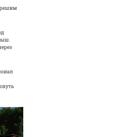
и решим
ед
тыш.
через
сонал
оснуть