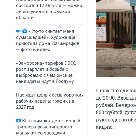
состоится 12 августа — можно
ли его увидеть в Омской
области
«Кто-то считает меня
сумасшедшей». Художница
приютила дома 200 жирафов
— фото и видео
«Заморозка» тарифов ЖКХ,
рост зарплат и борьба с
выбросами: с чем омские
кандидаты идут в Госдуму
Пляж находится
Нас ждут целых семь коротких
до 20:00. Вход д
рабочих недель: график на
рублей. Вечером,
2027 год
800 рублей, дет
руководство об
Как снимают детективный
акцию.
триллер про «свинцового
маньяка» со звездами