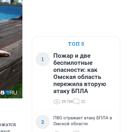
ТОП 5
Пожар и две
1
беспилотные
опасности: как
Омская область
пережила вторую
атаку БПЛА
29 734
22
ПВО отражает атаку БПЛА в
2
Омской области
ержатся
ляют