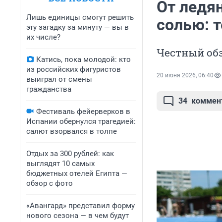
От ледя
Лишь единицы смогут решить
солью: 
эту загадку за минуту — вы в
их числе?
Честный обз
Катись, пока молодой: кто
из российских фигуристов
20 июня 2026, 06:40
выиграл от смены
гражданства
34
коммен
Фестиваль фейерверков в
Испании обернулся трагедией:
салют взорвался в толпе
Отдых за 300 рублей: как
выглядят 10 самых
бюджетных отелей Египта —
обзор с фото
«Авангард» представил форму
нового сезона — в чем будут