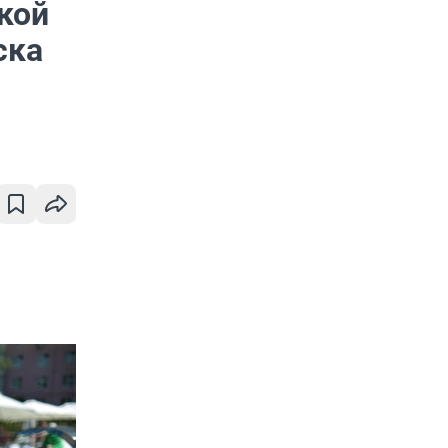
кой
ска