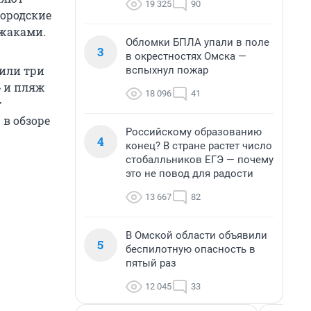
19 325
90
городские
ежаками.
Обломки БПЛА упали в поле
3
в окрестностях Омска —
или три
вспыхнул пожар
 и пляж
18 096
41
т
 в обзоре
Российскому образованию
4
конец? В стране растет число
стобалльников ЕГЭ — почему
это не повод для радости
13 667
82
В Омской области объявили
5
беспилотную опасность в
пятый раз
12 045
33