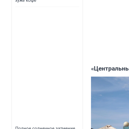
хуже кофе
«Центральн
Полное солнечное затмение