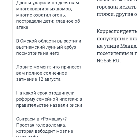
Дроны ударили по десяткам
горожан искать
многоквартирных домов,
пляжи, другие 
многие охватил огонь,
пострадали дети: главное об
атаке
Корреспонденты
популярные пла
В Омской области вырастили
на улице Мендел
вьетнамский лунный арбуз —
посетителям и 
посмотрите на него
NGS55.RU.
Ловите момент: что принесет
вам полное солнечное
затмение 12 августа
На какой срок отодвинули
реформу семейной ипотеки: в
правительстве назвали риски
Сыграем в «Ромашку»?
Простая головоломка,
которая взбодрит мозг не