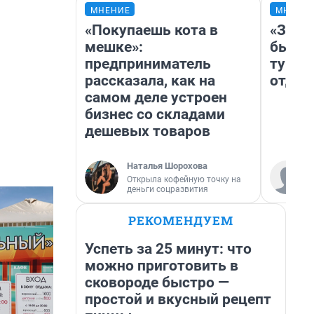
МНЕНИЕ
МНЕНИ
«Покупаешь кота в
«За н
мешке»:
были 
предприниматель
турис
рассказала, как на
отдых
самом деле устроен
бизнес со складами
дешевых товаров
Наталья Шорохова
Открыла кофейную точку на
деньги соцразвития
РЕКОМЕНДУЕМ
Успеть за 25 минут: что
можно приготовить в
сковороде быстро —
простой и вкусный рецепт