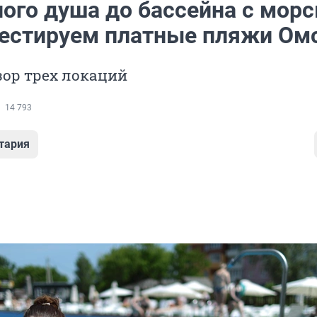
ного душа до бассейна с морс
тестируем платные пляжи Ом
ор трех локаций
14 793
тария