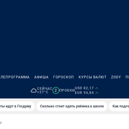
ЕЛЕПРОГРАММА
АФИША
ГОРОСКОП
КУРСЫ ВАЛЮТ
ZODY
П
USD 82,17
СЕЙЧАС
2
ПРОБКИ
+27°C
EUR 94,84
ты идут в Госдуму
Сколько стоит одеть ребенка к школе
Как подго
Р