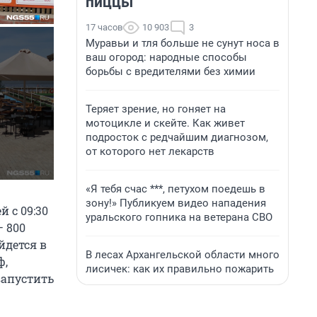
пиццы
17 часов
10 903
3
Муравьи и тля больше не сунут носа в
ваш огород: народные способы
борьбы с вредителями без химии
Теряет зрение, но гоняет на
мотоцикле и скейте. Как живет
подросток с редчайшим диагнозом,
от которого нет лекарств
«Я тебя счас ***, петухом поедешь в
зону!» Публикуем видео нападения
 с 09:30
уральского гопника на ветерана СВО
— 800
ойдется в
В лесах Архангельской области много
ф,
лисичек: как их правильно пожарить
запустить