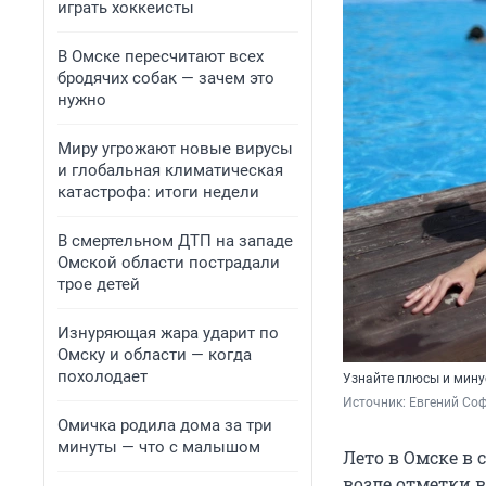
играть хоккеисты
В Омске пересчитают всех
бродячих собак — зачем это
нужно
Миру угрожают новые вирусы
и глобальная климатическая
катастрофа: итоги недели
В смертельном ДТП на западе
Омской области пострадали
трое детей
Изнуряющая жара ударит по
Омску и области — когда
похолодает
Узнайте плюсы и мину
Источник: 
Евгений Соф
Омичка родила дома за три
минуты — что с малышом
Лето в Омске в
возле отметки в