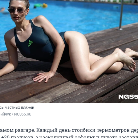
сы частных пляжей
ийчук / NGS55.RU
 самом разгаре. Каждый день столбики термометров д
 +30 градусов, а раскаленный асфальт и духота застав