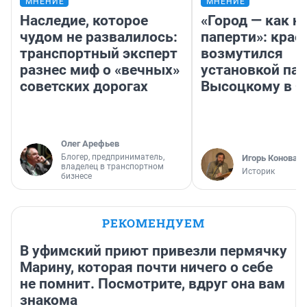
МНЕНИЕ
МНЕНИЕ
Наследие, которое
«Город — как н
чудом не развалилось:
паперти»: крае
транспортный эксперт
возмутился
разнес миф о «вечных»
установкой па
советских дорогах
Высоцкому в 
Олег Арефьев
Блогер, предприниматель,
Игорь Коновал
владелец в транспортном
Историк
бизнесе
РЕКОМЕНДУЕМ
В уфимский приют привезли пермячку
Марину, которая почти ничего о себе
не помнит. Посмотрите, вдруг она вам
знакома