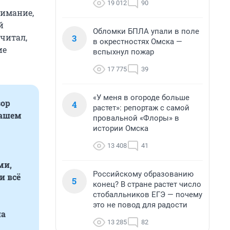
19 012
90
нимание,
й
Обломки БПЛА упали в поле
читал,
3
в окрестностях Омска —
ие
вспыхнул пожар
17 775
39
«У меня в огороде больше
зор
4
растет»: репортаж с самой
нашем
провальной «Флоры» в
истории Омска
13 408
41
ми,
Российскому образованию
и всё
5
конец? В стране растет число
стобалльников ЕГЭ — почему
это не повод для радости
на
13 285
82