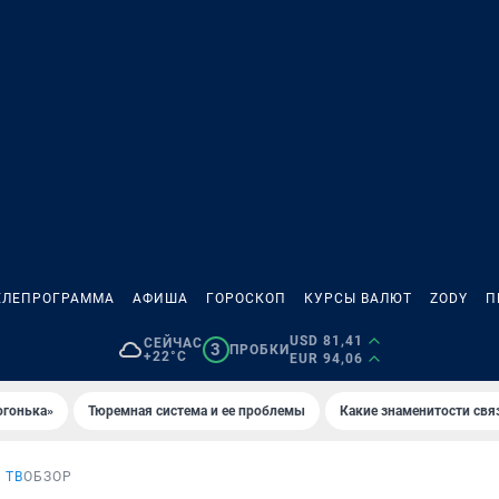
ЕЛЕПРОГРАММА
АФИША
ГОРОСКОП
КУРСЫ ВАЛЮТ
ZODY
П
USD 81,41
СЕЙЧАС
3
ПРОБКИ
+22°C
EUR 94,06
огонька»
Тюремная система и ее проблемы
Какие знаменитости свя
 ТВ
ОБЗОР