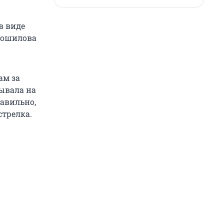
в виде
орошилова
ам за
зывала на
равильно,
стрелка.