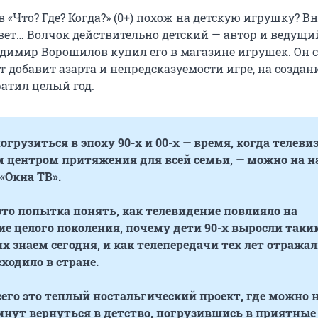
 «Что? Где? Когда?» (0+) похож на детскую игрушку? В
ет… Волчок действительно детский — автор и ведущи
имир Ворошилов купил его в магазине игрушек. Он с
т добавит азарта и непредсказуемости игре, на создан
ратил целый год.
грузиться в эпоху 90-х и 00-х — время, когда телеви
 центром притяжения для всей семьи, — можно на 
«Окна ТВ».
 это попытка понять, как телевидение повлияло на
е целого поколения, почему дети 90-х выросли таки
 знаем сегодня, и как телепередачи тех лет отражал
сходило в стране.
его это теплый ностальгический проект, где можно 
инут вернуться в детство, погрузившись в приятные