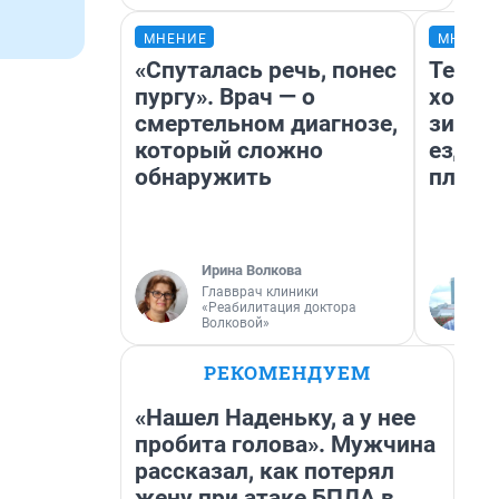
МНЕНИЕ
МНЕНИ
«Спуталась речь, понес
Тепло
пургу». Врач — о
холод
смертельном диагнозе,
зимой
который сложно
ездит
обнаружить
плюсы
Ирина Волкова
Главврач клиники
«Реабилитация доктора
Волковой»
РЕКОМЕНДУЕМ
«Нашел Наденьку, а у нее
пробита голова». Мужчина
рассказал, как потерял
жену при атаке БПЛА в