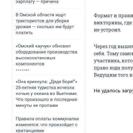
зарплату — причина
В Омской области ищут
Формат и прави
трактористов для уборки
викторины, где
урожая — сколько им будут
не устроил.
платить
Через год выше
«Омский каучук» обновил
оборудование производства
себя. Тому сам
высокооктановых
участника, кот
компонентов
право хода пол
Ведущим того в
«Она крикнула: „Дядя Боря!“»
25-летняя туристка исчезла
Не удалось загр
ночью у океана во Вьетнаме.
Что произошло в последние
минуты ее пропажи
Правила оплаты коммуналки
изменятся: что произойдет с
квитанциями