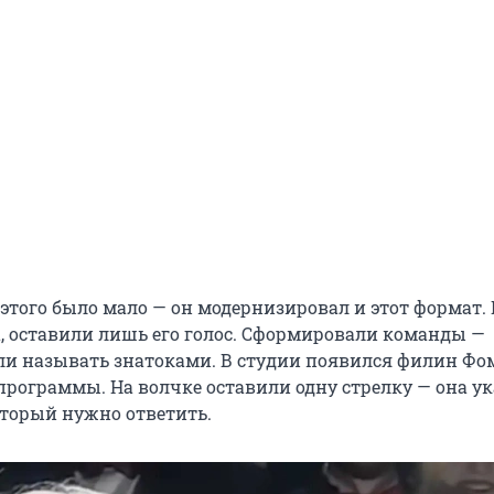
этого было мало — он модернизировал и этот формат.
а, оставили лишь его голос. Сформировали команды —
ли называть знатоками. В студии появился филин Фо
программы. На волчке оставили одну стрелку — она у
оторый нужно ответить.