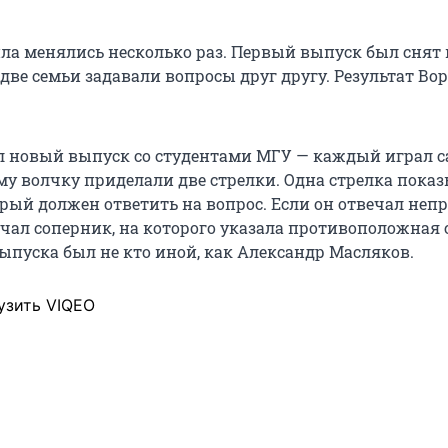
ла менялись несколько раз. Первый выпуск был снят 
 две семьи задавали вопросы друг другу. Результат В
л новый выпуск со студентами МГУ — каждый играл с
ому волчку приделали две стрелки. Одна стрелка пока
орый должен ответить на вопрос. Если он отвечал неп
учал соперник, на которого указала противоположная 
ыпуска был не кто иной, как Александр Масляков.
узить VIQEO