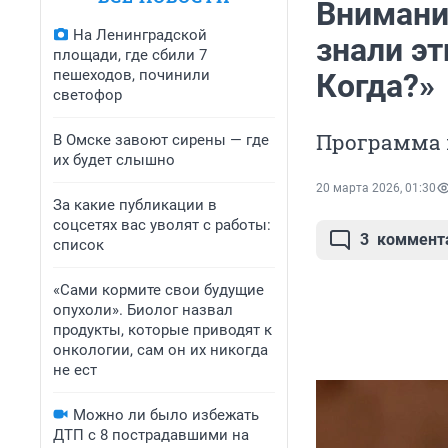
Внимание
На Ленинградской
знали эт
площади, где сбили 7
пешеходов, починили
Когда?»
светофор
Программа в
В Омске завоют сирены — где
их будет слышно
20 марта 2026, 01:30
За какие публикации в
соцсетях вас уволят с работы:
3
коммент
список
«Сами кормите свои будущие
опухоли». Биолог назвал
продукты, которые приводят к
онкологии, сам он их никогда
не ест
Можно ли было избежать
ДТП с 8 пострадавшими на