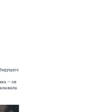
 Ведущего
мка — он
казывала