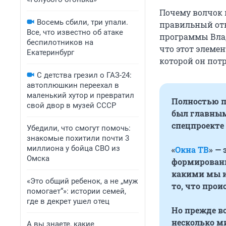
Почему волчок в
Восемь сбили, три упали.
правильный отв
Все, что известно об атаке
программы Влад
беспилотников на
что этот элемен
Екатеринбург
которой он пот
С детства грезил о ГАЗ-24:
автоплюшкин переехал в
маленький хутор и превратил
Полностью по
свой двор в музей СССР
был главным
спецпроекте 
Убедили, что смогут помочь:
знакомые похитили почти 3
миллиона у бойца СВО из
«
Окна ТВ
» —
Омска
формировани
какими мы их
«Это общий ребенок, а не „муж
то, что прои
помогает“»: истории семей,
где в декрет ушел отец
Но прежде вс
несколько м
А вы знаете, какие