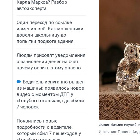
Карла Маркса? Разбор
автоэксперта
Один переход по ссылке
изменил всё. Как мошенники
довели школьницу до
попытки поджога здания
Людям приходят уведомления
о зачислении денег на счет:
почему верить этому опасно
Водитель испуганно вышел
из машины: появилось новое
видео с моментом ДТП у
«Голубого огонька», где сбили
7 человек
Появились новые
Филин Фомка случайно 
подробности о водителе,
Источник: 
Полина Авд
который сбил 7 пешеходов у
«Голубого огонька»