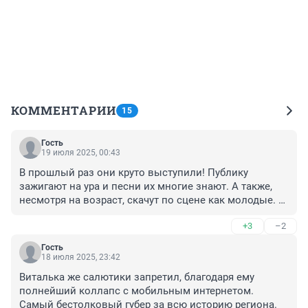
КОММЕНТАРИИ
15
Гость
19 июля 2025, 00:43
В прошлый раз они круто выступили! Публику 
зажигают на ура и песни их многие знают. А также, 
несмотря на возраст, скачут по сцене как молодые. 
На день города лучше приглашать артистов с 
+3
–2
большим количеством хитов, таких как Дискотека 
авария.
Гость
18 июля 2025, 23:42
Виталька же салютики запретил, благодаря ему 
полнейший коллапс с мобильным интернетом. 
Самый бестолковый губер за всю историю региона.