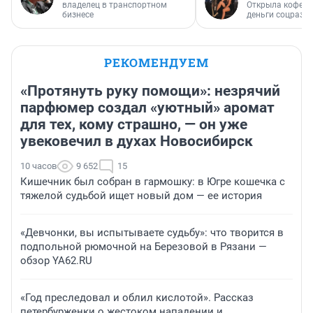
владелец в транспортном
Открыла кофейн
бизнесе
деньги соцразв
РЕКОМЕНДУЕМ
«Протянуть руку помощи»: незрячий
парфюмер создал «уютный» аромат
для тех, кому страшно, — он уже
увековечил в духах Новосибирск
10 часов
9 652
15
Кишечник был собран в гармошку: в Югре кошечка с
тяжелой судьбой ищет новый дом — ее история
«Девчонки, вы испытываете судьбу»: что творится в
подпольной рюмочной на Березовой в Рязани —
обзор YA62.RU
«Год преследовал и облил кислотой». Рассказ
петербурженки о жестоком нападении и