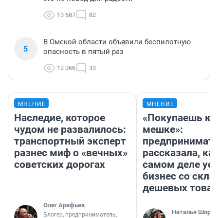
13 687
82
В Омской области объявили беспилотную
5
опасность в пятый раз
12 066
33
МНЕНИЕ
МНЕНИЕ
Наследие, которое
«Покупаешь ко
чудом не развалилось:
мешке»:
транспортный эксперт
предпринимат
разнес миф о «вечных»
рассказала, как
советских дорогах
самом деле ус
бизнес со скл
дешевых това
Олег Арефьев
Наталья Шорох
Блогер, предприниматель,