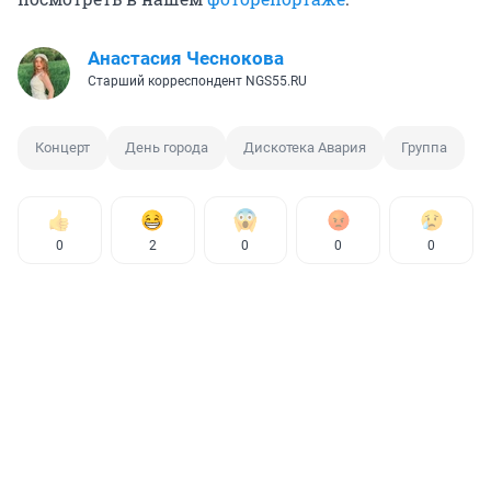
Анастасия Чеснокова
Старший корреспондент NGS55.RU
Концерт
День города
Дискотека Авария
Группа
0
2
0
0
0