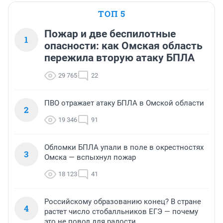
ТОП 5
Пожар и две беспилотные
1
опасности: как Омская область
пережила вторую атаку БПЛА
29 765
22
ПВО отражает атаку БПЛА в Омской области
2
19 346
91
Обломки БПЛА упали в поле в окрестностях
3
Омска — вспыхнул пожар
18 123
41
Российскому образованию конец? В стране
4
растет число стобалльников ЕГЭ — почему
это не повод для радости