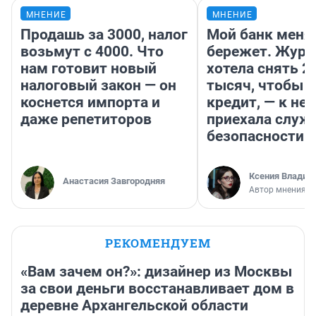
МНЕНИЕ
МНЕНИЕ
Продашь за 3000, налог
Мой банк меня
возьмут с 4000. Что
бережет. Журн
нам готовит новый
хотела снять 2
налоговый закон — он
тысяч, чтобы п
коснется импорта и
кредит, — к не
даже репетиторов
приехала служ
безопасности
Ксения Владим
Анастасия Завгородняя
Автор мнения
РЕКОМЕНДУЕМ
«Вам зачем он?»: дизайнер из Москвы
за свои деньги восстанавливает дом в
деревне Архангельской области