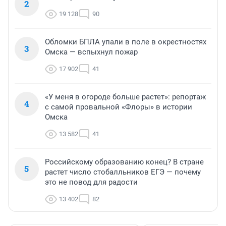
2
19 128
90
Обломки БПЛА упали в поле в окрестностях
3
Омска — вспыхнул пожар
17 902
41
«У меня в огороде больше растет»: репортаж
4
с самой провальной «Флоры» в истории
Омска
13 582
41
Российскому образованию конец? В стране
5
растет число стобалльников ЕГЭ — почему
это не повод для радости
13 402
82