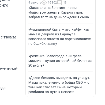
4 августа
16 302
13
о его
«Заказали на 3-летие»: перед
убийством жены в Казани турок
забрал торт на день рождения сына
«Чемпионкой быть — это кайф»: как
мама в декрете из Барнаула
 с твоим
завоевала золото на соревнованиях
по бодибилдингу
Уроженка Волгограда выиграла
миллион, купив лотерейный билет за
20 рублей
 истинный
«Долго боялась выходить на улицу».
Мама искалеченного бойца СВО — о
том, как спасает сына, который
ода.
разбился по пути к невесте