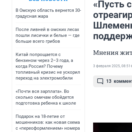
«Пусть 
В Омскую область вернется 30-
отреаги
градусная жара
Шлеменк
После ливней в омских лесах
поддер
пошли лисички и белые — где
больше всего грибов
Мнения жит
Китай попрощается с
бензином через 2–3 года, а
когда Россия? Почему
3 февраля 2025, 08:51
топливный кризис не ускорил
переход на электромобили
13
коммен
«Почти вся зарплата». Во
сколько омичам обойдется
подготовка ребенка к школе
Подарок на 18-летие от
мошенников: как новая схема
с «переоформлением» номера