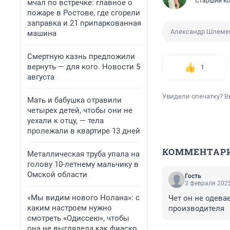
Старший ко
мчал по встречке: главное о
пожаре в Ростове, где сгорели
заправка и 21 припаркованная
Александр Шлеме
машина
Смертную казнь предложили
вернуть — для кого. Новости 5
1
августа
Увидели опечатку? В
Мать и бабушка отравили
четырех детей, чтобы они не
уехали к отцу, — тела
пролежали в квартире 13 дней
КОММЕНТАР
Металлическая труба упала на
голову 10-летнему мальчику в
Омской области
Гость
3 февраля 2025
«Мы видим нового Нолана»: с
Чет он не одева
каким настроем нужно
производителя
смотреть «Одиссею», чтобы
она не выглядела как фиаско