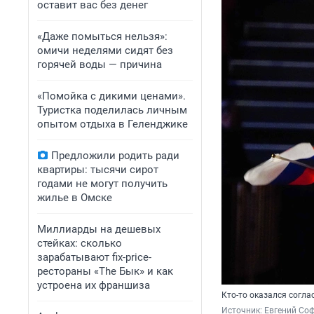
оставит вас без денег
«Даже помыться нельзя»:
омичи неделями сидят без
горячей воды — причина
«Помойка с дикими ценами».
Туристка поделилась личным
опытом отдыха в Геленджике
Предложили родить ради
квартиры: тысячи сирот
годами не могут получить
жилье в Омске
Миллиарды на дешевых
стейках: сколько
зарабатывают fix-price-
рестораны «The Бык» и как
устроена их франшиза
Кто-то оказался согла
Источник: 
Евгений Соф