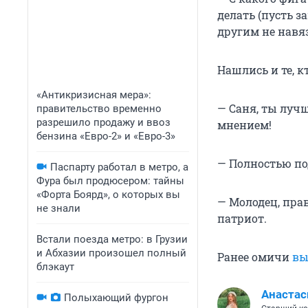
делать (пусть з
другим не навя
Нашлись и те, 
«Антикризисная мера»:
— Саня, ты луч
правительство временно
разрешило продажу и ввоз
мнением!
бензина «Евро-2» и «Евро-3»
— Полностью п
Паспарту работал в метро, а
Фура был продюсером: тайны
«Форта Боярд», о которых вы
— Молодец, пра
не знали
патриот.
Встали поезда метро: в Грузии
и Абхазии произошел полный
Ранее омичи
вы
блэкаут
Анастас
Полыхающий фургон