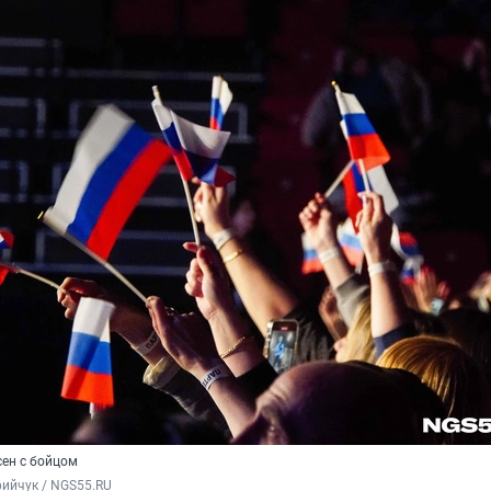
сен с бойцом
ийчук / NGS55.RU