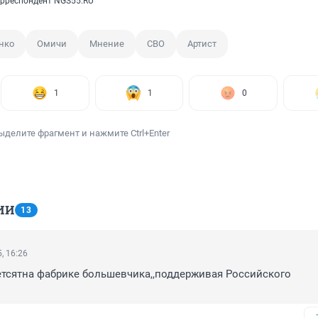
рреспондент NGS55.RU
нко
Омичи
Мнение
СВО
Артист
1
1
0
ыделите фрагмент и нажмите Ctrl+Enter
ИИ
13
, 16:26
етсятна фабрике большевчика,,поддерживая Российского 