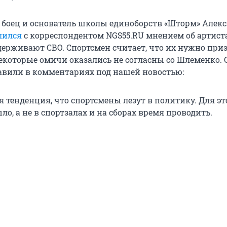
 боец и основатель школы единоборств «Шторм» Алек
лился
с корреспондентом NGS55.RU мнением об артиста
держивают СВО. Спортсмен считает, что их нужно при
екоторые омичи оказались не согласны со Шлеменко. 
авили в комментариях под нашей новостью:
 тенденция, что спортсмены лезут в политику. Для эт
ло, а не в спортзалах и на сборах время проводить.