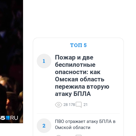
ТОП 5
Пожар и две
1
беспилотные
опасности: как
Омская область
пережила вторую
атаку БПЛА
28 178
21
ПВО отражает атаку БПЛА в
2
Омской области