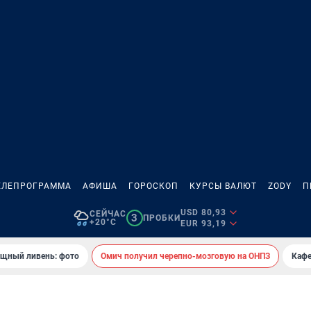
ЕЛЕПРОГРАММА
АФИША
ГОРОСКОП
КУРСЫ ВАЛЮТ
ZODY
П
USD 80,93
СЕЙЧАС
3
ПРОБКИ
+20°C
EUR 93,19
ощный ливень: фото
Омич получил черепно-мозговую на ОНПЗ
Кафе