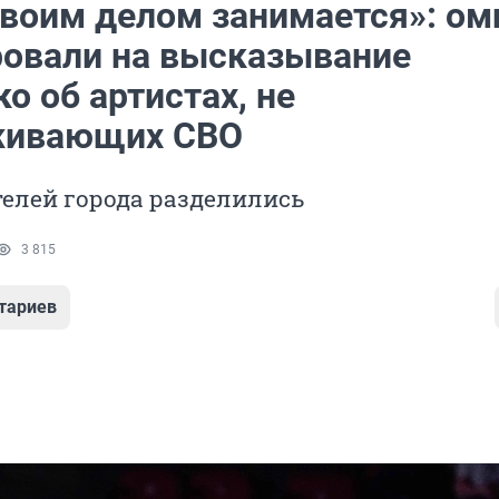
своим делом занимается»: ом
ровали на высказывание
о об артистах, не
живающих СВО
елей города разделились
3 815
тариев