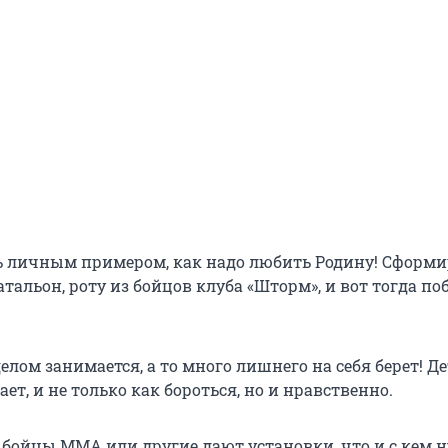
ь личным примером, как надо любить Родину! Сформи
батальон, роту из бойцов клуба «Шторм», и вот тогда по
елом занимается, а то много лишнего на себя берет! 
ет, и не только как бороться, но и нравственно.
а бойцы ММА или другие дают установки, что и с кем 