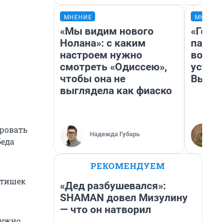
МНЕНИЕ
МНЕНИ
«Мы видим нового
«Горо
Нолана»: с каким
папер
настроем нужно
возму
смотреть «Одиссею»,
устан
чтобы она не
Высоц
выглядела как фиаско
ровать
Надежда Губарь
беда
РЕКОМЕНДУЕМ
Детишек
«Дед разбушевался»:
SHAMAN довел Мизулину
— что он натворил
нужно