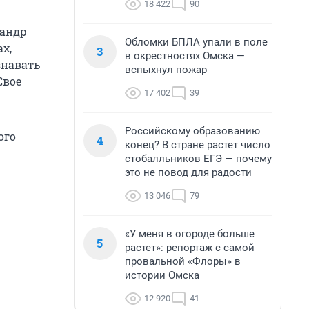
18 422
90
сандр
Обломки БПЛА упали в поле
х,
3
в окрестностях Омска —
знавать
вспыхнул пожар
Свое
17 402
39
Российскому образованию
ого
4
конец? В стране растет число
стобалльников ЕГЭ — почему
это не повод для радости
13 046
79
«У меня в огороде больше
5
растет»: репортаж с самой
провальной «Флоры» в
истории Омска
12 920
41