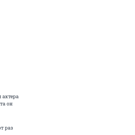
и актера
та он
от раз