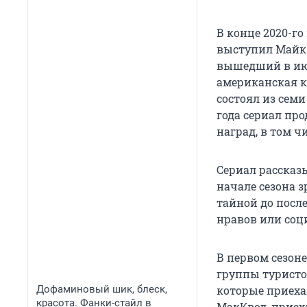
В конце 2020-го
выступил Майк 
вышедший в июл
американская к
состоял из семи
года сериал пр
наград, в том ч
Сериал рассказы
начале сезона з
тайной до посл
нравов или соц
В первом сезоне
группы туристо
Дофаминовый шик, блеск,
которые приеха
красота. Фанки-стайл в
МакКвод, приех