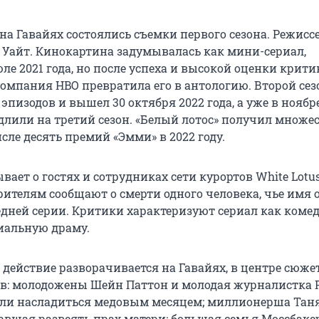
 на Гавайях состоялись съемки первого сезона. Режисс
Уайт. Кинокартина задумывалась как мини-сериал,
е 2021 года, но после успеха и высокой оценки крити
омпания HBO превратила его в антологию. Второй сез
 эпизодов и вышел 30 октября 2022 года, а уже в ноябр
одлили на третий сезон. «Белый лотос» получил множе
исле десять премий «Эмми» в 2022 году.
вает о гостях и сотрудниках сети курортов White Lotus
рителям сообщают о смерти одного человека, чье имя 
едней серии. Критики характеризуют сериал как коме
иальную драму.
 действие разворачивается на Гавайях, в центре сюже
в: молодожены Шейн Паттон и молодая журналистка 
ли насладиться медовым месяцем; миллионерша Тан
авшая развеять прах матери; большая семья Моссбаке