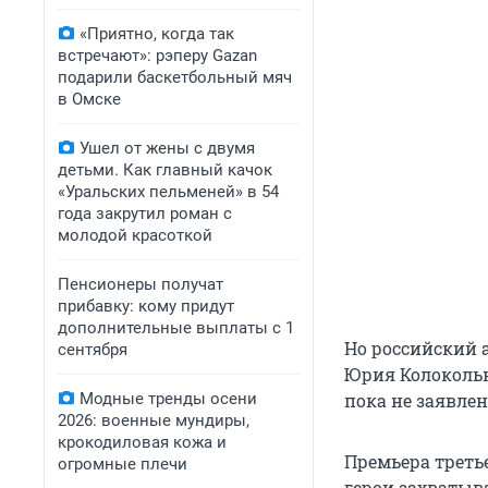
«Приятно, когда так
встречают»: рэперу Gazan
подарили баскетбольный мяч
в Омске
Ушел от жены с двумя
детьми. Как главный качок
«Уральских пельменей» в 54
года закрутил роман с
молодой красоткой
Пенсионеры получат
прибавку: кому придут
дополнительные выплаты с 1
Но российский а
сентября
Юрия Колокольн
Модные тренды осени
пока не заявлен
2026: военные мундиры,
крокодиловая кожа и
Премьера третье
огромные плечи
герои захватыв