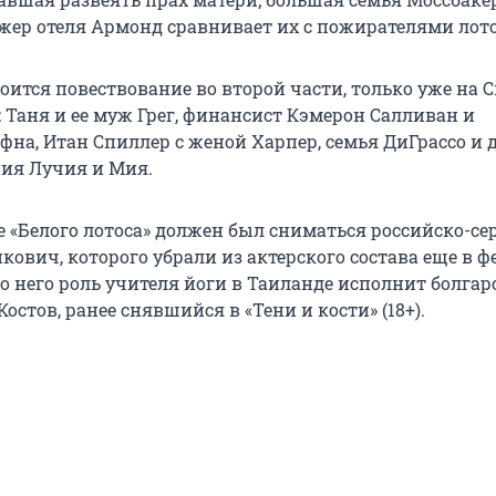
ер отеля Армонд сравнивает их с пожирателями лото
оится повествование во второй части, только уже на 
 Таня и ее муж Грег, финансист Кэмерон Салливан и
фна, Итан Спиллер с женой Харпер, семья ДиГрассо и
ния Лучия и Мия.
е «Белого лотоса» должен был сниматься российско-се
ович, которого убрали из актерского состава еще в ф
то него роль учителя йоги в Таиланде исполнит болга
остов, ранее снявшийся в «Тени и кости» (18+).