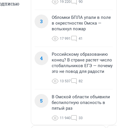
19 220
90
подписью
Обломки БПЛА упали в поле
3
в окрестностях Омска —
вспыхнул пожар
17 991
41
Российскому образованию
4
конец? В стране растет число
стобалльников ЕГЭ — почему
это не повод для радости
13 537
82
В Омской области объявили
5
беспилотную опасность в
пятый раз
11 940
33