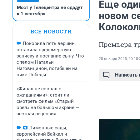
Еще оди
Мост у Телецентра не сдадут
новом се
к 1 сентября
Колокол
ВСЕ НОВОСТИ
Премьера тр
Покорила пять вершин,
оставила предсмертную
записку и послание сыну. Что
28 января 2025, 20:10
с телом Натальи
Наговициной, погибшей на
пике Победы
Написать
«Финал не совпал с
ожиданиями»: стоит ли
смотреть фильм «Старый
орел» на большом экране —
честная рецензия
Лимонные сады,
европейский Байкал и