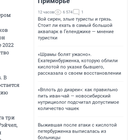
Приморье
12 часов
6 574
1
ером
Вой сирен, злые туристы и грязь.
Стоит ли ехать в самый большой
ков
аквапарк в Геленджике — мнение
он
туристки
е 2022
ство
«Шрамы болят ужасно».
Екатеринбурженка, которую облили
кислотой по указке бывшего,
рассказала о своем восстановлении
. В
остается
«Вплоть до диареи»: как правильно
дию
пить иван-чай — новосибирский
нутрициолог подсчитал допустимое
количество чашек
та три
Рэйчел,
Выжившая после атаки с кислотой
петербурженка выписалась из
я
больницы
р.