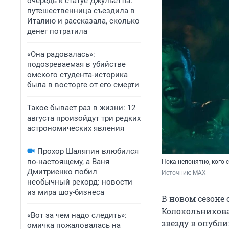
очередь к статуе Джульетты:
путешественница съездила в
Италию и рассказала, сколько
денег потратила
«Она радовалась»:
подозреваемая в убийстве
омского студента-историка
была в восторге от его смерти
Такое бывает раз в жизни: 12
августа произойдут три редких
астрономических явления
Прохор Шаляпин влюбился
по-настоящему, а Ваня
Пока непонятно, кого 
Дмитриенко побил
Источник: 
MAX
необычный рекорд: новости
из мира шоу-бизнеса
В новом сезоне 
Колокольникова
«Вот за чем надо следить»:
звезду в опубли
омичка пожаловалась на