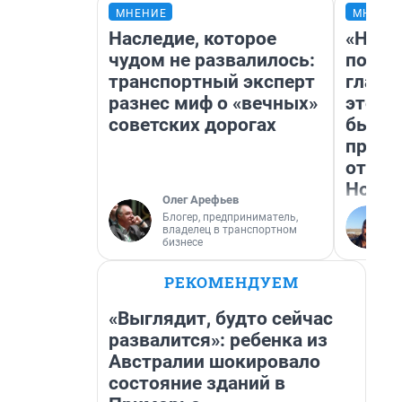
МНЕНИЕ
МНЕНИ
Наследие, которое
«Нико
чудом не развалилось:
побед
транспортный эксперт
главн
разнес миф о «вечных»
этого
советских дорогах
бьет 
прока
отзыв
Нолан
Олег Арефьев
Блогер, предприниматель,
владелец в транспортном
бизнесе
РЕКОМЕНДУЕМ
«Выглядит, будто сейчас
развалится»: ребенка из
Австралии шокировало
состояние зданий в