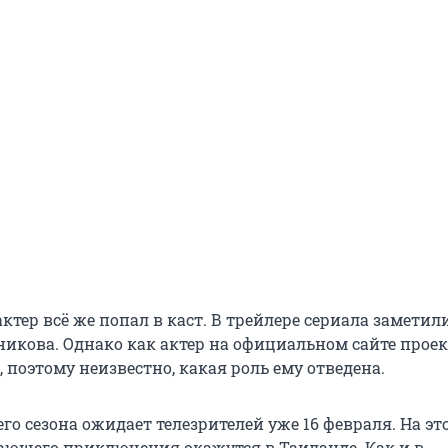
ктер всё же попал в каст. В трейлере сериала заметил
икова. Однако как актер на официальном сайте проек
, поэтому неизвестно, какая роль ему отведена.
го сезона ожидает телезрителей уже 16 февраля. На эт
ающего приключения окажутся в Таиланде. Как и в