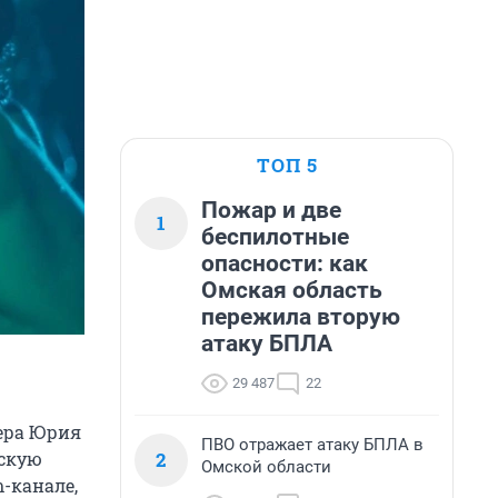
ТОП 5
Пожар и две
1
беспилотные
опасности: как
Омская область
пережила вторую
атаку БПЛА
29 487
22
тера Юрия
ПВО отражает атаку БПЛА в
2
йскую
Омской области
m-канале,