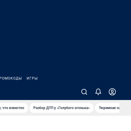
РОМОКОДЫ
ИГРЫ
, что известно
Разбор ДТП у «Голубого огонька»
Тюремная система