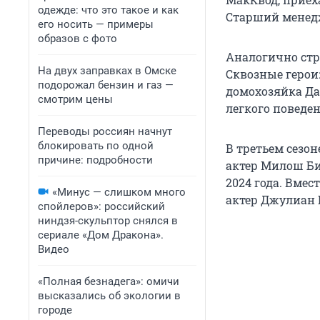
одежде: что это такое и как
Старший менедж
его носить — примеры
образов с фото
Аналогично стр
На двух заправках в Омске
Сквозные герои:
подорожал бензин и газ —
домохозяйка Да
смотрим цены
легкого поведе
Переводы россиян начнут
блокировать по одной
В третьем сезон
причине: подробности
актер Милош Бик
2024 года. Вмес
«Минус — слишком много
актер Джулиан К
спойлеров»: российский
ниндзя-скульптор снялся в
сериале «Дом Дракона».
Видео
«Полная безнадега»: омичи
высказались об экологии в
городе