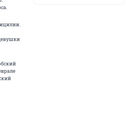
са.
Сицилии.
 девушки
рбский
еврале
рский