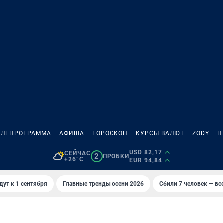
ЕЛЕПРОГРАММА
АФИША
ГОРОСКОП
КУРСЫ ВАЛЮТ
ZODY
П
USD 82,17
СЕЙЧАС
2
ПРОБКИ
+26°C
EUR 94,84
дут к 1 сентября
Главные тренды осени 2026
Сбили 7 человек — все