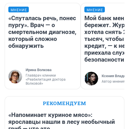
МНЕНИЕ
МНЕНИЕ
«Спуталась речь, понес
Мой банк меня
пургу». Врач — о
бережет. Журн
смертельном диагнозе,
хотела снять 2
который сложно
тысяч, чтобы п
обнаружить
кредит, — к не
приехала служ
безопасности
Ирина Волкова
Главврач клиники
Ксения Владим
«Реабилитация доктора
Автор мнения
Волковой»
РЕКОМЕНДУЕМ
«Напоминает куриное мясо»:
ярославцы нашли в лесу необычный
гриб — что это