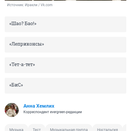
Источник: 
Иракли / Vk.com
«Шао? Бао!»
«Леприконсы»
«Тет-а-тет»
«БиС»
Анна Хемлих
Корреспондент evergreen-редакции
Музыка
Тест
Музыкальная группа
Ностальгия
Д