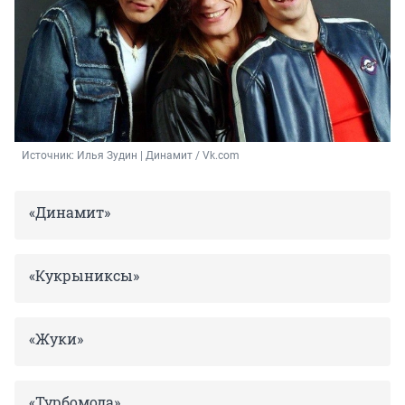
Источник: 
Илья Зудин | Динамит / Vk.com
«Динамит»
«Кукрыниксы»
«Жуки»
«Турбомода»