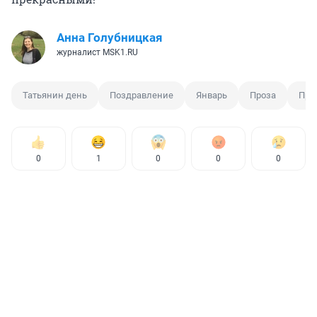
Анна Голубницкая
журналист MSK1.RU
Татьянин день
Поздравление
Январь
Проза
Пра
0
1
0
0
0