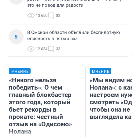
это не повод для радости
13 650
82
В Омской области объявили беспилотную
5
опасность в пятый раз
12 034
33
МНЕНИЕ
МНЕНИЕ
«Никого нельзя
«Мы видим нов
победить». О чем
Нолана»: с как
главный блокбастер
настроем нужн
этого года, который
смотреть «Оди
бьет рекорды в
чтобы она не
прокате: честный
выглядела как
отзыв на «Одиссею»
Нолана