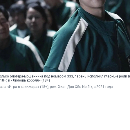
только блогера-мошенника под номером 333, парень исполнил главные роли 
18+) и «Любовь короля» (18+)
ала «Игра в кальмара» (18+), реж. Хван Дон Хёк, Netflix, с 2021 года