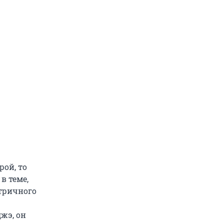
рой, то
в теме,
нтричного
жэ, он