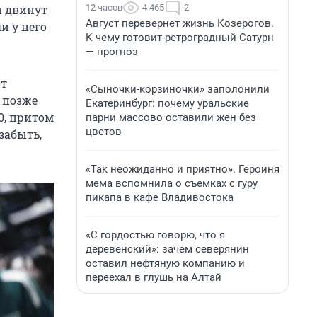
12 часов
4 465
2
н двинут
Август перевернет жизнь Козерогов.
ли у него
К чему готовит ретроградный Сатурн
— прогноз
от
«Сыночки-корзиночки» заполонили
а позже
Екатеринбург: почему уральские
0, притом
парни массово оставили жен без
цветов
забыть,
«Так неожиданно и приятно». Героиня
мема вспомнила о съемках с гуру
пикапа в кафе Владивостока
«С гордостью говорю, что я
деревенский»: зачем северянин
оставил нефтяную компанию и
переехал в глушь на Алтай