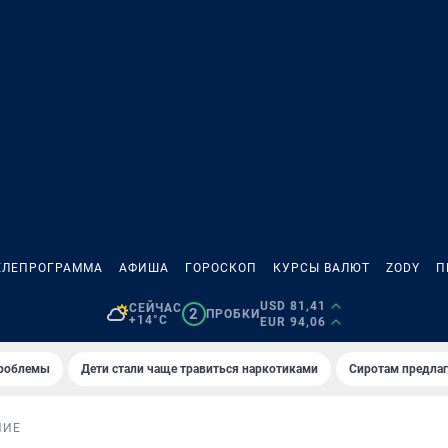
ЕЛЕПРОГРАММА
АФИША
ГОРОСКОП
КУРСЫ ВАЛЮТ
ZODY
П
USD 81,41
СЕЙЧАС
2
ПРОБКИ
+14°C
EUR 94,06
проблемы
Дети стали чаще травиться наркотиками
Сиротам предла
НИЕ