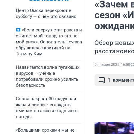
«Зачем в
Центр Омска перекроют в
сезон «И
субботу — с чем это связано
ожидан
«Если сверху летит ракета и
сжигает мой товар, то это не
Обзор новых
мой риск». Основатель Levrana
обрушился с критикой на
расстановк
Татьяну Ким
5 января 2025, 16:00
Надвигается волна пугающих
вирусов — учёные
потребовали срочно усилить
1
коммент
безопасность
Снова накроет 30-градусная
жара и ливни: чего ждать
омичам на этих выходных от
погоды
«Большими сроками мы не