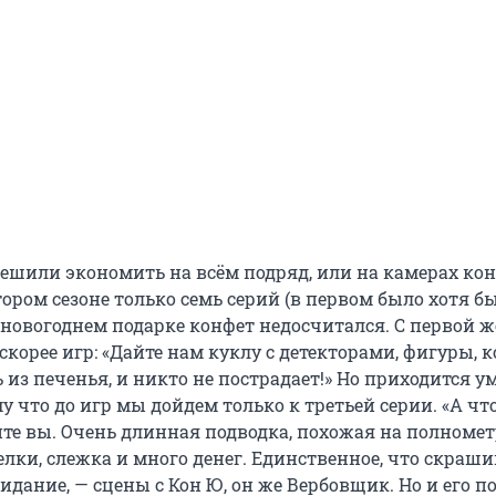
решили экономить на всём подряд, или на камерах ко
тором сезоне только семь серий (в первом было хотя бы
 новогоднем подарке конфет недосчитался. С первой ж
корее игр: «Дайте нам куклу с детекторами, фигуры, 
из печенья, и никто не пострадает!» Но приходится у
у что до игр мы дойдем только к третьей серии. «А что
сите вы. Очень длинная подводка, похожая на полном
елки, слежка и много денег. Единственное, что скраши
дание, — сцены с Кон Ю, он же Вербовщик. Но и его п