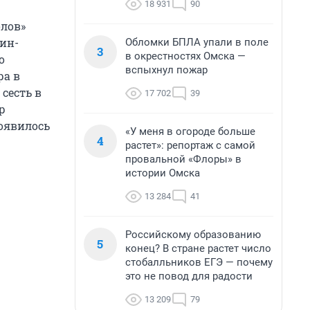
18 931
90
олов»
пин-
Обломки БПЛА упали в поле
3
в окрестностях Омска —
о
вспыхнул пожар
ра в
сесть в
17 702
39
р
появилось
«У меня в огороде больше
4
растет»: репортаж с самой
провальной «Флоры» в
истории Омска
13 284
41
Российскому образованию
5
конец? В стране растет число
стобалльников ЕГЭ — почему
это не повод для радости
13 209
79