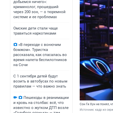
добьемся ничего»:
криминолог, прошедший
через 200 зон, — о тюремной
системе и ее проблемах
Омские дети стали чаще
травиться наркотиками
«В переходе с вонючим
бомжом». Туристка
рассказала, как спасалась во
время налета беспилотников
на Сочи
С 1 сентября детей будут
возить в автобусах по новым
правилам — что важно знать
Пешеходы в реанимации
и кровь на столбах: всё, что
Сон Ги Хун не понял, ч
известно о жутком ДТП возле
Источник: 
кадр из сери
«Голубого огонька» — там