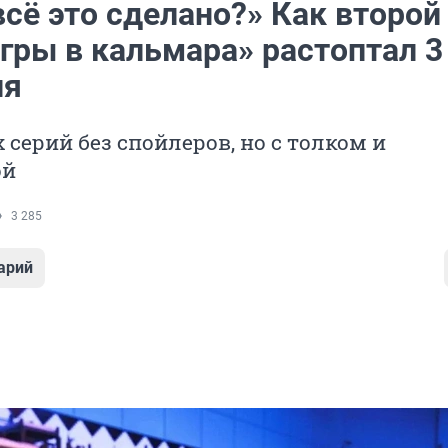
сё это сделано?» Как второй
гры в кальмара» растоптал 3
ия
 серий без спойлеров, но с толком и
ой
3 285
арий