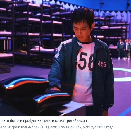
то это было, и пробует включить сразу третий сезон
ала «Игра в кальмара» (18+), реж. Хван Дон Хёк, Netflix, с 2021 года