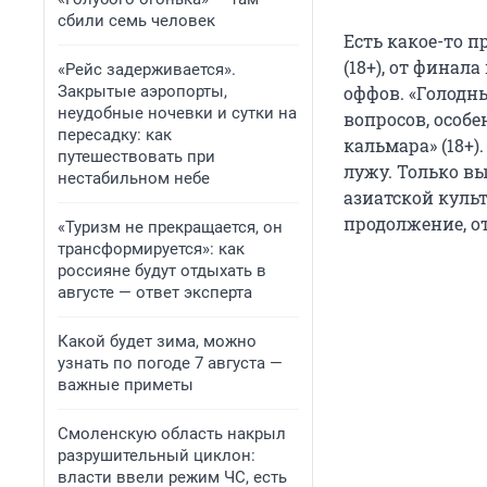
сбили семь человек
Есть какое-то п
(18+), от финал
«Рейс задерживается».
Закрытые аэропорты,
оффов. «Голодны
неудобные ночевки и сутки на
вопросов, особе
пересадку: как
кальмара» (18+)
путешествовать при
лужу. Только вы
нестабильном небе
азиатской культ
продолжение, от
«Туризм не прекращается, он
трансформируется»: как
россияне будут отдыхать в
августе — ответ эксперта
Какой будет зима, можно
узнать по погоде 7 августа —
важные приметы
Смоленскую область накрыл
разрушительный циклон:
власти ввели режим ЧС, есть