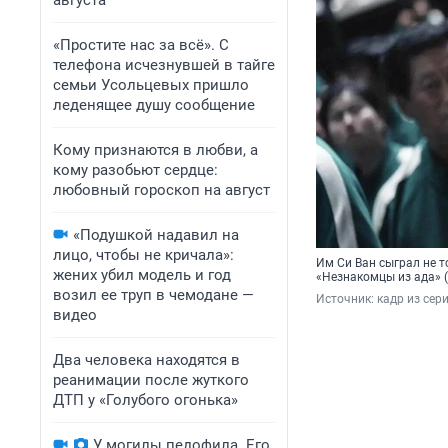
августа
«Простите нас за всё». С
телефона исчезнувшей в тайге
семьи Усольцевых пришло
леденящее душу сообщение
Кому признаются в любви, а
кому разобьют сердце:
любовный гороскоп на август
«Подушкой надавил на
лицо, чтобы не кричала»:
Им Си Ван сыграл не 
жених убил модель и год
«Незнакомцы из ада» (
возил ее труп в чемодане —
Источник: 
кадр из сери
видео
Два человека находятся в
реанимации после жуткого
ДТП у «Голубого огонька»
У могилы педофила. Его