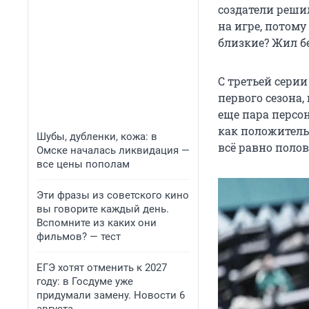
создатели решил
на игре, потому 
близкие? Жил б
С третьей сери
первого сезона,
еще пара персо
как положитель
Шубы, дубленки, кожа: в
всё равно полов
Омске началась ликвидация —
все цены пополам
Эти фразы из советского кино
вы говорите каждый день.
Вспомните из каких они
фильмов? — тест
ЕГЭ хотят отменить к 2027
году: в Госдуме уже
придумали замену. Новости 6