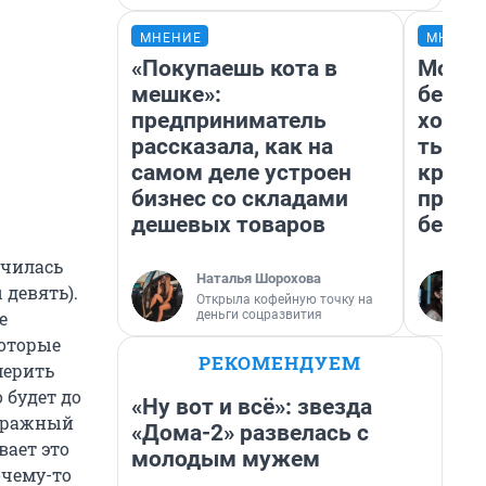
МНЕНИЕ
МНЕНИ
«Покупаешь кота в
Мой б
мешке»:
береж
предприниматель
хотел
рассказала, как на
тысяч
самом деле устроен
креди
бизнес со складами
приех
дешевых товаров
безоп
нчилась
Наталья Шорохова
 девять).
Открыла кофейную точку на
деньги соцразвития
е
которые
РЕКОМЕНДУЕМ
мерить
 будет до
«Ну вот и всё»: звезда
етражный
«Дома-2» развелась с
вает это
молодым мужем
очему-то