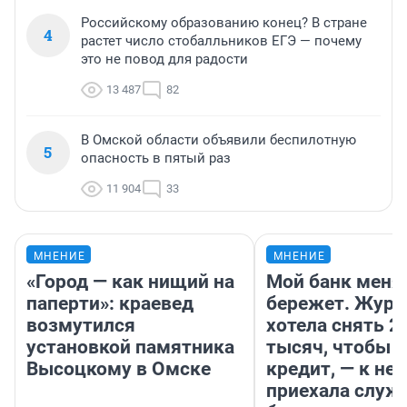
Российскому образованию конец? В стране
4
растет число стобалльников ЕГЭ — почему
это не повод для радости
13 487
82
В Омской области объявили беспилотную
5
опасность в пятый раз
11 904
33
МНЕНИЕ
МНЕНИЕ
«Город — как нищий на
Мой банк меня
паперти»: краевед
бережет. Журн
возмутился
хотела снять 2
установкой памятника
тысяч, чтобы п
Высоцкому в Омске
кредит, — к не
приехала служ