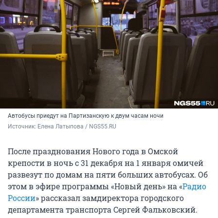
Автобусы приедут на Партизанскую к двум часам ночи
Источник: 
Елена Латыпова / NGS55.RU
После празднования Нового года в Омской
крепости в ночь с 31 декабря на 1 января омичей
развезут по домам на пяти больших автобусах. Об
этом в эфире программы «Новый день» на «
Радио
России
» рассказал замдиректора городского
департамента транспорта Сергей Фальковский.