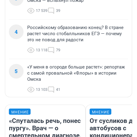
Омска — вспыхнул пожар
17 539
39
Российскому образованию конец? В стране
4
растет число стобалльников ЕГЭ — почему
это не повод для радости
13 118
79
«У меня в огороде больше растет»: репортаж
5
с самой провальной «Флоры» в истории
Омска
13 103
41
МНЕНИЕ
МНЕНИЕ
«Спуталась речь, понес
От сусликов до
пургу». Врач — о
автобусов с
смертельном диагнозе,
кондиционерам