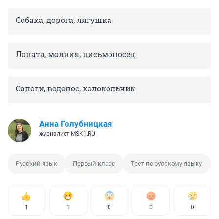
Собака, дорога, лягушка
Лопата, молния, письмоносец
Сапоги, водонос, колокольчик
Анна Голубницкая
журналист MSK1.RU
Русский язык
Первый класс
Тест по русскому языку
1
1
0
0
0