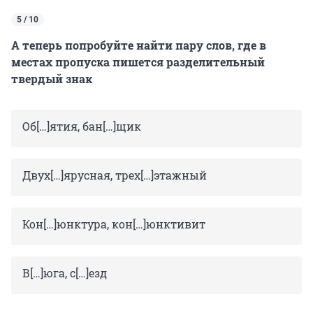
5 / 10
А теперь попробуйте найти пару слов, где в
местах пропуска пишется разделительный
твердый знак
Об[…]ятия, бан[…]щик
Двух[…]ярусная, трех[…]этажный
Кон[…]юнктура, кон[…]юнктивит
В[…]юга, с[…]езд