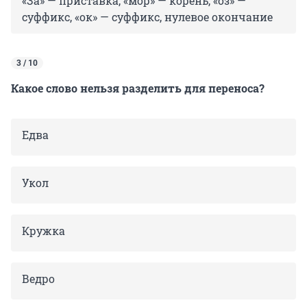
«За» — приставка, «мор» — корень, «оз» —
суффикс, «ок» — суффикс, нулевое окончание
3 / 10
Какое слово нельзя разделить для переноса?
Едва
Укол
Кружка
Ведро