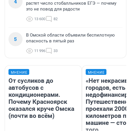
4
растет число стобалльников ЕГЭ — почему
это не повод для радости
13 600
82
В Омской области объявили беспилотную
5
опасность в пятый раз
11 996
33
МНЕНИЕ
МНЕНИЕ
От сусликов до
«Нет некрасив
автобусов с
городов, есть
кондиционерами.
недофинансиро
Почему Красноярск
Путешественн
оказался круче Омска
проехали 2000
(почти во всём)
километров по 
машине — стои
того