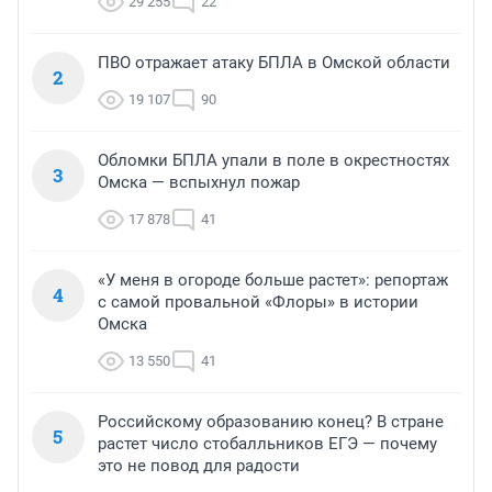
29 255
22
ПВО отражает атаку БПЛА в Омской области
2
19 107
90
Обломки БПЛА упали в поле в окрестностях
3
Омска — вспыхнул пожар
17 878
41
«У меня в огороде больше растет»: репортаж
4
с самой провальной «Флоры» в истории
Омска
13 550
41
Российскому образованию конец? В стране
5
растет число стобалльников ЕГЭ — почему
это не повод для радости