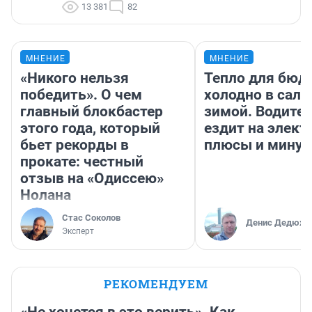
13 381
82
МНЕНИЕ
МНЕНИЕ
«Никого нельзя
Тепло для бюд
победить». О чем
холодно в сало
главный блокбастер
зимой. Водител
этого года, который
ездит на элект
бьет рекорды в
плюсы и мину
прокате: честный
отзыв на «Одиссею»
Нолана
Стас Соколов
Денис Дедюхи
Эксперт
РЕКОМЕНДУЕМ