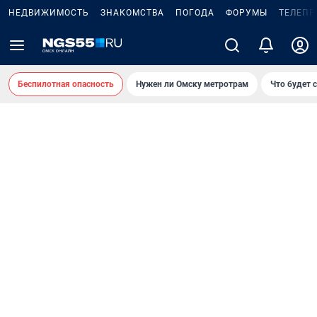
НЕДВИЖИМОСТЬ
ЗНАКОМСТВА
ПОГОДА
ФОРУМЫ
ТЕЛЕПР
Беспилотная опасность
Нужен ли Омску метротрам
Что будет 