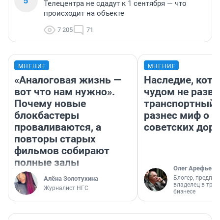
5
Телецентра не сдадут к 1 сентября — что
происходит на объекте
7 205
71
МНЕНИЕ
МНЕНИЕ
«Аналоговая жизнь —
Наследие, кото
вот что нам нужно».
чудом не разва
Почему новые
транспортный 
блокбастеры
разнес миф о 
проваливаются, а
советских доро
повторы старых
фильмов собирают
полные залы
Олег Арефьев
Блогер, предпри
Алёна Золотухина
владелец в тра
Журналист НГС
бизнесе