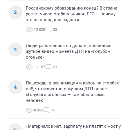
Российскому образованию конец? В стране
2
растет число стобалльников ЕГЭ — почему
это не повод для радости
13 820
82
Люди разлетелись по дороге: появилось
3
жуткое видео момента ДТП на «Голубом
огоньке»
11 157
31
Пешеходы в реанимации и кровь на столбах:
4
всё, что известно о жутком ДТП возле
«Голубого огонька» — там сбили семь
человек
8 055
15
«Материалов нет, зарплату не платят»: мост у