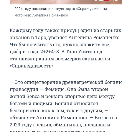
2024 году покровительствует карта «Справедливость»
Источник: 
Ангелина Романенко
Каждому году также присущ один из старших
арканов в Таро, уверяет Ангелина Романенко.
Чтобы посчитать его, нужно сложить все
цифры года: 2+2+4=8. В Таро Уэйта под
старшим арканом восьмерки скрывается
«Справедливость».
— Это олицетворение древнегреческой богини
правосудия — Фемиды. Она была второй
женой Зевса и решала спорные дела между
богами и людьми. Богиня относится
бескорыстно как к тем, так и к другим, —
объясняет Ангелина Романенко. — Все, кто в
2023 году грешил, обманывал, предавал и
изменял — их за это накажут и покарают.