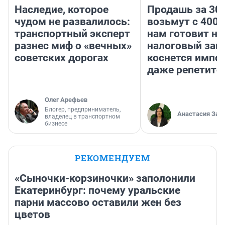
Наследие, которое
Продашь за 300
чудом не развалилось:
возьмут с 4000
транспортный эксперт
нам готовит н
разнес миф о «вечных»
налоговый зако
советских дорогах
коснется импор
даже репетито
Олег Арефьев
Блогер, предприниматель,
Анастасия Зав
владелец в транспортном
бизнесе
РЕКОМЕНДУЕМ
«Сыночки-корзиночки» заполонили
Екатеринбург: почему уральские
парни массово оставили жен без
цветов