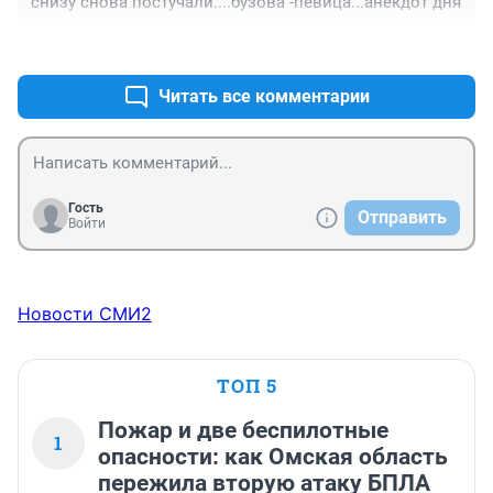
снизу снова постучали....бузова -певица...анекдот дня
+1
–2
Читать все комментарии
Гость
Отправить
Войти
Новости СМИ2
ТОП 5
Пожар и две беспилотные
1
опасности: как Омская область
пережила вторую атаку БПЛА