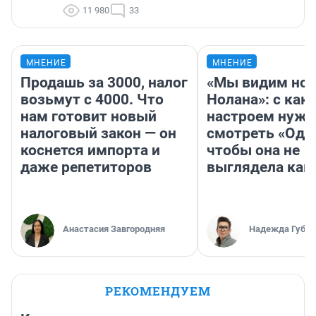
11 980
33
МНЕНИЕ
МНЕНИЕ
Продашь за 3000, налог
«Мы видим нов
возьмут с 4000. Что
Нолана»: с как
нам готовит новый
настроем нужн
налоговый закон — он
смотреть «Оди
коснется импорта и
чтобы она не
даже репетиторов
выглядела как
Анастасия Завгородняя
Надежда Губар
РЕКОМЕНДУЕМ