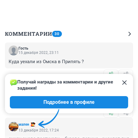
КОММЕНТАРИИ
30
Гость
15 декабря 2022, 23:11
Куда уехали из Омска в Припять ?
+0
–0
Получай награды за комментарии и другие 
Гость
14 декабря 2022, 10:40
задания!
Таких описей нам не надо,пусть катиться с этой 
Подробнее в профиле
Бузовой куда подальше,можно из Россиисовсем
+0
–0
мален
13 декабря 2022, 17:24