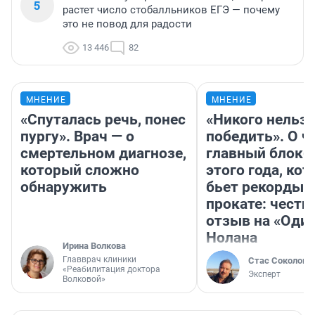
5
растет число стобалльников ЕГЭ — почему
это не повод для радости
13 446
82
МНЕНИЕ
МНЕНИЕ
«Спуталась речь, понес
«Никого нельз
пургу». Врач — о
победить». О ч
смертельном диагнозе,
главный блокб
который сложно
этого года, ко
обнаружить
бьет рекорды 
прокате: честн
отзыв на «Оди
Нолана
Ирина Волкова
Главврач клиники
Стас Соколов
«Реабилитация доктора
Эксперт
Волковой»