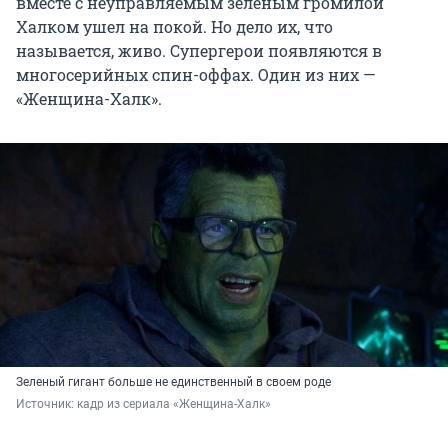
вместе с неуправляемым зеленым громилой
Халком ушел на покой. Но дело их, что
называется, живо. Супергерои появляются в
многосерийных спин-оффах. Один из них —
«Женщина-Халк».
Зеленый гигант больше не единственный в своем роде
Источник: 
кадр из сериала «Женщина-Халк»