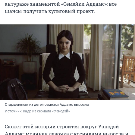
антураже знаменитой «Семейки Аддамс»: все
шансы получить культовый проект.
Старшенькая из детей семейки Аддамс выросла
Источник: 
кадр из сериала «Уэнсдэй»
Сюжет этой истории строится вокруг Уэнсдэй
Аддамс: мрачная девочка с косичками выросла и