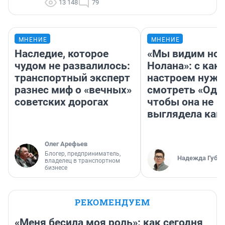
13 148
79
МНЕНИЕ
МНЕНИЕ
Наследие, которое
«Мы видим нов
чудом не развалилось:
Нолана»: с как
транспортный эксперт
настроем нужн
разнес миф о «вечных»
смотреть «Оди
советских дорогах
чтобы она не
выглядела как
Олег Арефьев
Блогер, предприниматель,
Надежда Губар
владелец в транспортном
бизнесе
РЕКОМЕНДУЕМ
«Меня бесила моя роль»: как сегодня