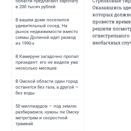
Стрелковые тир
области предлагают зарплату
в 200 тысяч рублей
Оказавшись зде
которых должно
В вашем доме поселился
провести время
удивительный сосед. На
решили посмотр
рынок недвижимости вместо
огнестрельного
схемы Долиной идет развод
необычных случ
из 1990-х
В Камеруне загадочно пропал
президент: его не видели уже
несколько месяцев
В Омской области один город
останется без газа, а другой —
без воды
50 миллиардов — под землю:
разбираемся, нужны ли Омску
метротрам и скоростной
трамвай