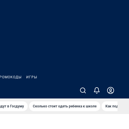
РОМОКОДЫ
ИГРЫ
дут в Госдуму
Сколько стоит одеть ребенка к школе
Как подготов