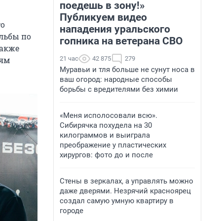
поедешь в зону!»
Публикуем видео
то
нападения уральского
льбы по
гопника на ветерана СВО
Также
21 час
42 875
279
лям
Муравьи и тля больше не сунут носа в
ваш огород: народные способы
борьбы с вредителями без химии
«Меня исполосовали всю».
Сибирячка похудела на 30
килограммов и выиграла
преображение у пластических
хирургов: фото до и после
Стены в зеркалах, а управлять можно
даже дверями. Незрячий красноярец
создал самую умную квартиру в
городе