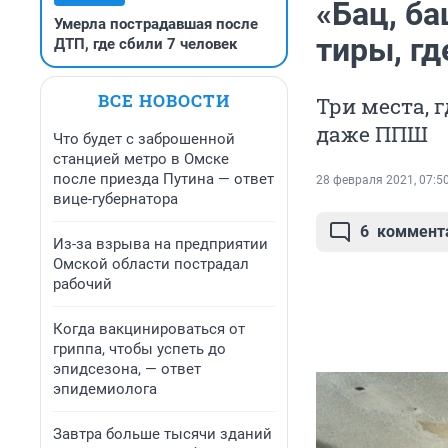
«Бац, ба
Умерла пострадавшая после
тиры, г
ДТП, где сбили 7 человек
ВСЕ НОВОСТИ
Три места, 
даже ППШ
Что будет с заброшенной
станцией метро в Омске
после приезда Путина — ответ
28 февраля 2021, 07:5
вице-губернатора
6
коммент
Из-за взрыва на предприятии
Омской области пострадал
рабочий
Когда вакцинироваться от
гриппа, чтобы успеть до
эпидсезона, — ответ
эпидемиолога
Завтра больше тысячи зданий