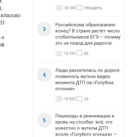
.
,
18 165
Обсудить
 классно
RU
Российскому образованию
3
конец? В стране растет число
 о
стобалльников ЕГЭ — почему
это не повод для радости
ей.
13 751
82
Люди разлетелись по дороге:
4
появилось жуткое видео
момента ДТП на «Голубом
огоньке»
10 927
30
Пешеходы в реанимации и
5
кровь на столбах: всё, что
известно о жутком ДТП
возле «Голубого огонька» —