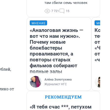
там сбили семь человек
7 721
15
МНЕНИЕ
МНЕНИ
«Аналоговая жизнь —
Колоб
вот что нам нужно».
тебя 
Почему новые
отлож
блокбастеры
«Чело
проваливаются, а
отзыв
повторы старых
«чело
фильмов собирают
ублей,
полные залы
Алёна Золотухина
Журналист НГС
леко от
РЕКОМЕНДУЕМ
«Я тебя счас ***, петухом