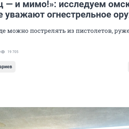
ц — и мимо!»: исследуем омс
де уважают огнестрельное ор
где можно пострелять из пистолетов, руж
0
19 705
ариев