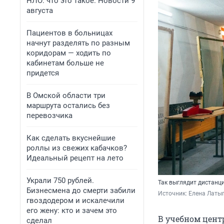
НЛО: что это такое. Новости 9
августа
Пациентов в больницах
начнут разделять по разным
коридорам — ходить по
кабинетам больше не
придется
В Омской области три
маршрута остались без
перевозчика
Как сделать вкуснейшие
роллы из свежих кабачков?
Идеальный рецепт на лето
Украли 750 рублей.
Так выглядит дистанц
Бизнесмена до смерти забили
Источник: 
Елена Латы
гвоздодером и искалечили
его жену: кто и зачем это
В учебном цент
сделал