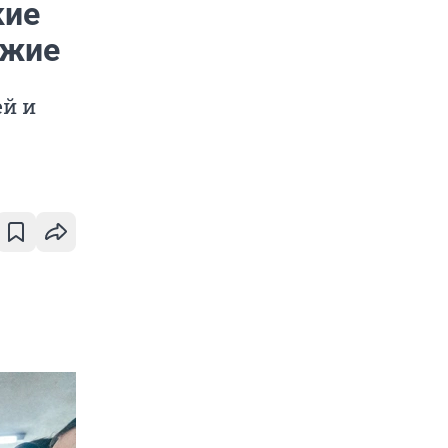
кие
ужие
ей и