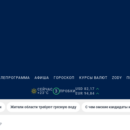
ЕЛЕПРОГРАММА
АФИША
ГОРОСКОП
КУРСЫ ВАЛЮТ
ZODY
П
USD 82,17
СЕЙЧАС
3
ПРОБКИ
+23°C
EUR 94,84
и
Жители области требуют грязную воду
С чем омские кандидаты и
Р