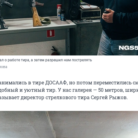
л о работе тира, а затем разрешил нам пострелять
пова
занимались в тире ДОСААФ, но потом переместились с
добный и уютный тир. У нас галерея — 50 метров, шир
казывает директор стрелкового тира Сергей Рыжов.