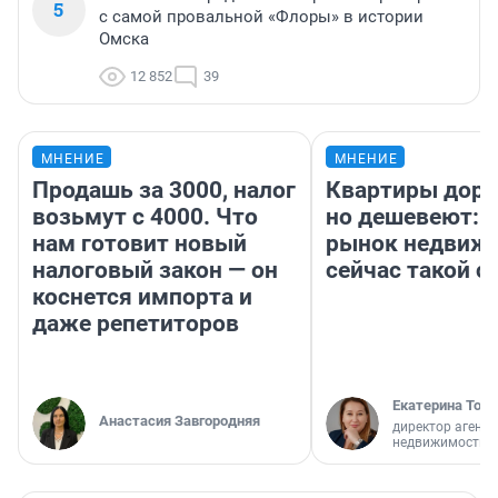
5
с самой провальной «Флоры» в истории
Омска
12 852
39
МНЕНИЕ
МНЕНИЕ
Продашь за 3000, налог
Квартиры дор
возьмут с 4000. Что
но дешевеют: 
нам готовит новый
рынок недвиж
налоговый закон — он
сейчас такой 
коснется импорта и
даже репетиторов
Екатерина Торо
Анастасия Завгородняя
директор агентс
недвижимости