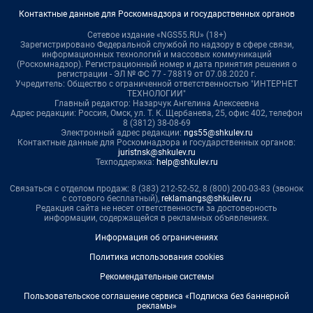
Контактные данные для Роскомнадзора и государственных органов
Сетевое издание «NGS55.RU» (18+)
Зарегистрировано Федеральной службой по надзору в сфере связи,
информационных технологий и массовых коммуникаций
(Роскомнадзор). Регистрационный номер и дата принятия решения о
регистрации - ЭЛ № ФС 77 - 78819 от 07.08.2020 г.
Учредитель: Общество с ограниченной ответственностью "ИНТЕРНЕТ
ТЕХНОЛОГИИ"
Главный редактор: Назарчук Ангелина Алексеевна
Адрес редакции: Россия, Омск, ул. Т. К. Щербанева, 25, офис 402, телефон
8 (3812) 38-08-69
Электронный адрес редакции:
ngs55@shkulev.ru
Контактные данные для Роскомнадзора и государственных органов:
juristnsk@shkulev.ru
Техподдержка:
help@shkulev.ru
Связаться с отделом продаж: 8 (383) 212-52-52, 8 (800) 200-03-83 (звонок
с сотового бесплатный),
reklamangs@shkulev.ru
Редакция сайта не несет ответственности за достоверность
информации, содержащейся в рекламных объявлениях.
Информация об ограничениях
Политика использования cookies
Рекомендательные системы
Пользовательское соглашение сервиса «Подписка без баннерной
рекламы»