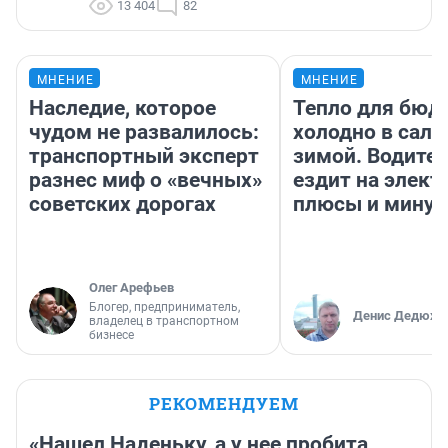
13 404
82
МНЕНИЕ
МНЕНИЕ
Наследие, которое
Тепло для бюд
чудом не развалилось:
холодно в сало
транспортный эксперт
зимой. Водител
разнес миф о «вечных»
ездит на элект
советских дорогах
плюсы и мину
Олег Арефьев
Блогер, предприниматель,
Денис Дедюхи
владелец в транспортном
бизнесе
РЕКОМЕНДУЕМ
«Нашел Наденьку, а у нее пробита