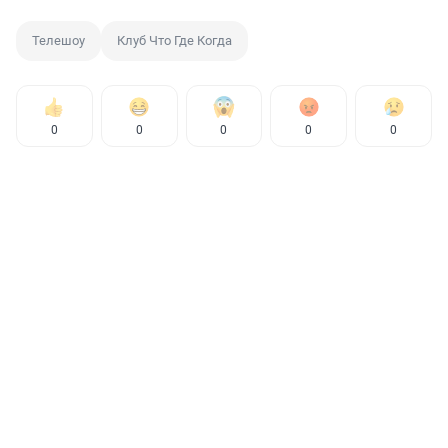
Телешоу
Клуб Что Где Когда
0
0
0
0
0