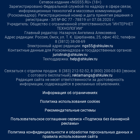
Сетевое издание «NGS55.RU» (18+)
Зарегистрировано Федеральной службой по надзору в сфере связи,
информационных технологий и массовых коммуникаций
(Роскомнадзор). Регистрационный номер и дата принятия решения о
регистрации - ЭЛ № ФС 77 - 78819 от 07.08.2020 г.
Учредитель: Общество с ограниченной ответственностью "ИНТЕРНЕТ
ТЕХНОЛОГИИ"
Главный редактор: Назарчук Ангелина Алексеевна
Адрес редакции: Россия, Омск, ул. Т. К. Щербанева, 25, офис 402, телефон
8 (3812) 38-08-69
Электронный адрес редакции:
ngs55@shkulev.ru
Контактные данные для Роскомнадзора и государственных органов:
juristnsk@shkulev.ru
Техподдержка:
help@shkulev.ru
Связаться с отделом продаж: 8 (383) 212-52-52, 8 (800) 200-03-83 (звонок
с сотового бесплатный),
reklamangs@shkulev.ru
Редакция сайта не несет ответственности за достоверность
информации, содержащейся в рекламных объявлениях.
Информация об ограничениях
Политика использования cookies
Рекомендательные системы
Пользовательское соглашение сервиса «Подписка без баннерной
рекламы»
Политика конфиденциальности и обработки персональных данных и
правила использования сайта