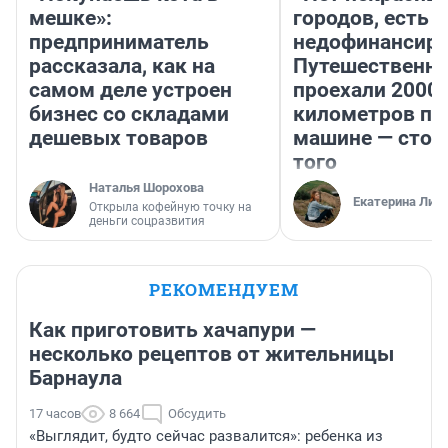
мешке»:
городов, есть
предприниматель
недофинансиро
рассказала, как на
Путешественн
самом деле устроен
проехали 2000
бизнес со складами
километров по 
дешевых товаров
машине — стои
того
Наталья Шорохова
Екатерина Лит
Открыла кофейную точку на
деньги соцразвития
РЕКОМЕНДУЕМ
Как приготовить хачапури —
несколько рецептов от жительницы
Барнаула
17 часов
8 664
Обсудить
«Выглядит, будто сейчас развалится»: ребенка из