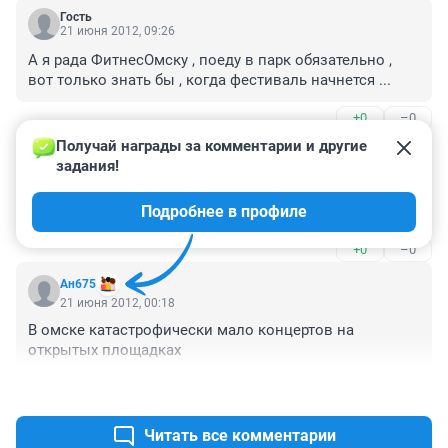
Гость
21 июня 2012, 09:26
А я рада ФитнесОмску , поеду в парк обязательно , 
вот только знать бы , когда фестиваль начнется ...
+0
–0
Получай награды за комментарии и другие 
Гость
21 июня 2012, 01:44
задания!
Совсем нищий город....... Хоть бы концертик что-ли 
Подробнее в профиле
организовали!
+0
–0
Ан675
21 июня 2012, 00:18
В омске катастрофически мало концертов на 
открытых площадках
+0
–0
Читать все комментарии