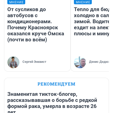
МНЕНИЕ
МНЕНИЕ
От сусликов до
Тепло для бюд
автобусов с
холодно в сало
кондиционерами.
зимой. Водител
Почему Красноярск
ездит на элект
оказался круче Омска
плюсы и мину
(почти во всём)
Сергей Энквист
Денис Дедюхи
РЕКОМЕНДУЕМ
Знаменитая тикток-блогер,
рассказывавшая о борьбе с редкой
формой рака, умерла в возрасте 26
лет