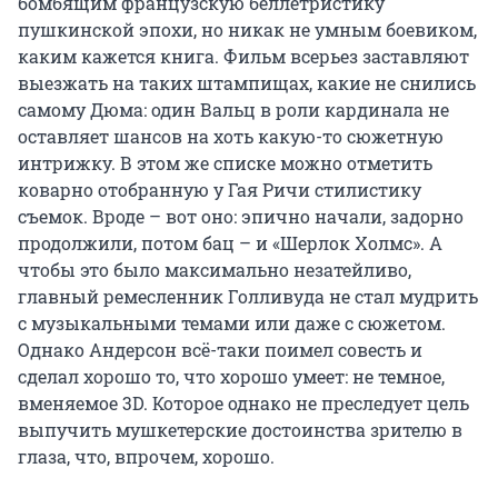
бомбящим французскую беллетристику
пушкинской эпохи, но никак не умным боевиком,
каким кажется книга. Фильм всерьез заставляют
выезжать на таких штампищах, какие не снились
самому Дюма: один Вальц в роли кардинала не
оставляет шансов на хоть какую-то сюжетную
интрижку. В этом же списке можно отметить
коварно отобранную у Гая Ричи стилистику
съемок. Вроде – вот оно: эпично начали, задорно
продолжили, потом бац – и «Шерлок Холмс». А
чтобы это было максимально незатейливо,
главный ремесленник Голливуда не стал мудрить
с музыкальными темами или даже с сюжетом.
Однако Андерсон всё-таки поимел совесть и
сделал хорошо то, что хорошо умеет: не темное,
вменяемое 3D. Которое однако не преследует цель
выпучить мушкетерские достоинства зрителю в
глаза, что, впрочем, хорошо.