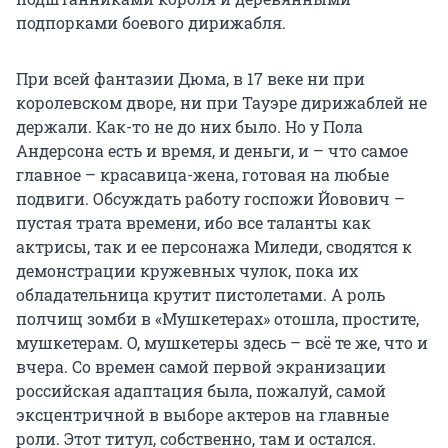
подпорками боевого дирижабля.
При всей фантазии Дюма, в 17 веке ни при
королевском дворе, ни при Тауэре дирижаблей не
держали. Как-то не до них было. Но у Пола
Андерсона есть и время, и деньги, и – что самое
главное – красавица-жена, готовая на любые
подвиги. Обсуждать работу госпожи Йовович –
пустая трата времени, ибо все таланты как
актрисы, так и ее персонажа Миледи, сводятся к
демонстрации кружевных чулок, пока их
обладательница крутит пистолетами. А роль
полчищ зомби в «Мушкетерах» отошла, простите,
мушкетерам. О, мушкетеры здесь – всё те же, что и
вчера. Со времен самой первой экранизации
российская адаптация была, пожалуй, самой
эксцентричной в выборе актеров на главные
роли. Этот титул, собственно, там и остался.