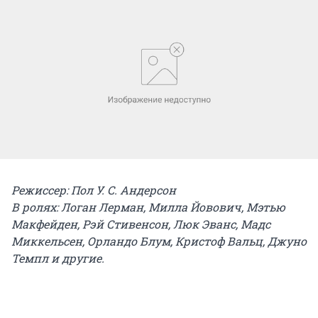
Режиссер: Пол У. С. Андерсон
В ролях: Логан Лерман, Милла Йовович, Мэтью
Макфейден, Рэй Стивенсон, Люк Эванс, Мадс
Миккельсен, Орландо Блум, Кристоф Вальц, Джуно
Темпл и другие.