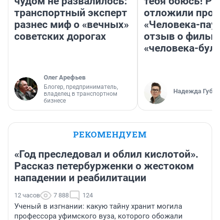
чудом не развалилось:
тебя боюсь! Ра
транспортный эксперт
отложили прок
разнес миф о «вечных»
«Человека-пау
советских дорогах
отзыв о фильм
«человека-бул
Олег Арефьев
Блогер, предприниматель,
Надежда Губар
владелец в транспортном
бизнесе
РЕКОМЕНДУЕМ
«Год преследовал и облил кислотой».
Рассказ петербурженки о жестоком
нападении и реабилитации
12 часов
7 888
124
Ученый в изгнании: какую тайну хранит могила
профессора уфимского вуза, которого обожали