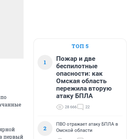
ТОП 5
Пожар и две
1
беспилотные
опасности: как
Омская область
пережила вторую
атаку БПЛА
 по
качанные
28 666
22
ПВО отражает атаку БПЛА в
2
лярной
Омской области
 в первый