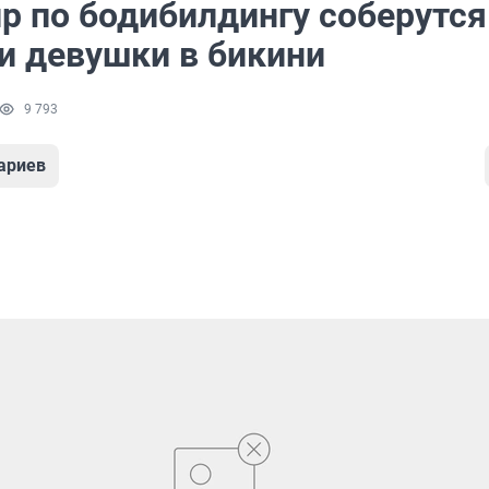
ир по бодибилдингу соберутся
 и девушки в бикини
9 793
ариев