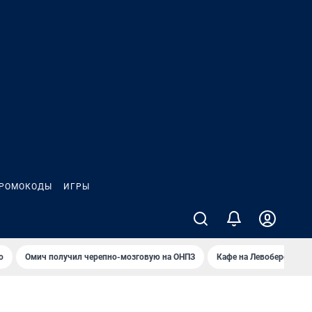
РОМОКОДЫ
ИГРЫ
о
Омич получил черепно-мозговую на ОНПЗ
Кафе на Левобережье в