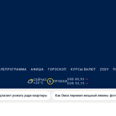
ЕЛЕПРОГРАММА
АФИША
ГОРОСКОП
КУРСЫ ВАЛЮТ
ZODY
П
USD 80,93
СЕЙЧАС
6
ПРОБКИ
+25°C
EUR 93,19
длагают рожать ради квартиры
Как Омск пережил мощный ливень: фот