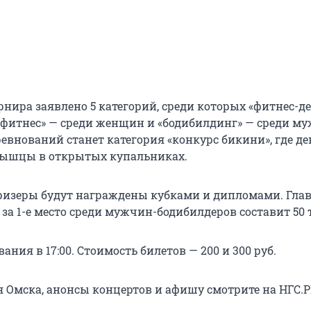
рнира заявлено 5 категорий, среди которых «фитнес-д
одифитнес» — среди женщин и «бодибилдинг» — среди м
евнований станет категория «конкурс бикини», где д
мышцы в открытых купальниках.
ризеры будут награждены кубками и дипломами. Гла
а 1-е место среди мужчин-бодибилдеров составит 50 т
ания в 17:00. Стоимость билетов — 200 и 300 руб.
я Омска, анонсы концертов и афишу смотрите на НГС.