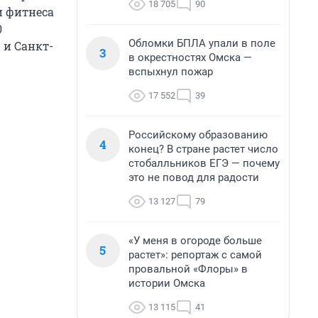
18 705
90
и фитнеса
0
Обломки БПЛА упали в поле
 и Санкт-
3
в окрестностях Омска —
вспыхнул пожар
17 552
39
Российскому образованию
4
конец? В стране растет число
стобалльников ЕГЭ — почему
это не повод для радости
13 127
79
«У меня в огороде больше
5
растет»: репортаж с самой
провальной «Флоры» в
истории Омска
13 115
41