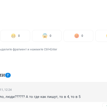
0
0
0
ыделите фрагмент и нажмите Ctrl+Enter
ИИ
7
11, 12:24
о, люди?????? А то где как пишут, то в 4, то в 5