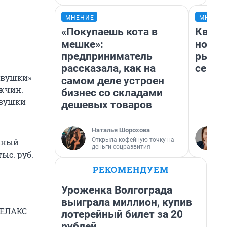
МНЕНИЕ
МНЕНИ
«Покупаешь кота в
Кварт
мешке»:
но де
предприниматель
рынок
рассказала, как на
сейча
евушки»
самом деле устроен
ужчин.
бизнес со складами
евушки
дешевых товаров
Наталья Шорохова
Открыла кофейную точку на
вный
деньги соцразвития
ыс. руб.
РЕКОМЕНДУЕМ
Уроженка Волгограда
выиграла миллион, купив
РЕЛАКС
лотерейный билет за 20
рублей