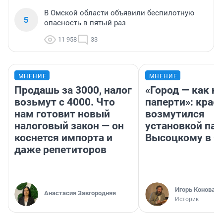
В Омской области объявили беспилотную
5
опасность в пятый раз
11 958
33
МНЕНИЕ
МНЕНИЕ
Продашь за 3000, налог
«Город — как н
возьмут с 4000. Что
паперти»: крае
нам готовит новый
возмутился
налоговый закон — он
установкой па
коснется импорта и
Высоцкому в 
даже репетиторов
Игорь Коновал
Анастасия Завгородняя
Историк