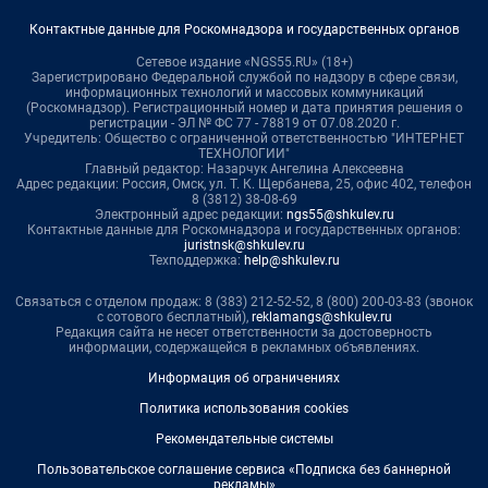
Контактные данные для Роскомнадзора и государственных органов
Сетевое издание «NGS55.RU» (18+)
Зарегистрировано Федеральной службой по надзору в сфере связи,
информационных технологий и массовых коммуникаций
(Роскомнадзор). Регистрационный номер и дата принятия решения о
регистрации - ЭЛ № ФС 77 - 78819 от 07.08.2020 г.
Учредитель: Общество с ограниченной ответственностью "ИНТЕРНЕТ
ТЕХНОЛОГИИ"
Главный редактор: Назарчук Ангелина Алексеевна
Адрес редакции: Россия, Омск, ул. Т. К. Щербанева, 25, офис 402, телефон
8 (3812) 38-08-69
Электронный адрес редакции:
ngs55@shkulev.ru
Контактные данные для Роскомнадзора и государственных органов:
juristnsk@shkulev.ru
Техподдержка:
help@shkulev.ru
Связаться с отделом продаж: 8 (383) 212-52-52, 8 (800) 200-03-83 (звонок
с сотового бесплатный),
reklamangs@shkulev.ru
Редакция сайта не несет ответственности за достоверность
информации, содержащейся в рекламных объявлениях.
Информация об ограничениях
Политика использования cookies
Рекомендательные системы
Пользовательское соглашение сервиса «Подписка без баннерной
рекламы»