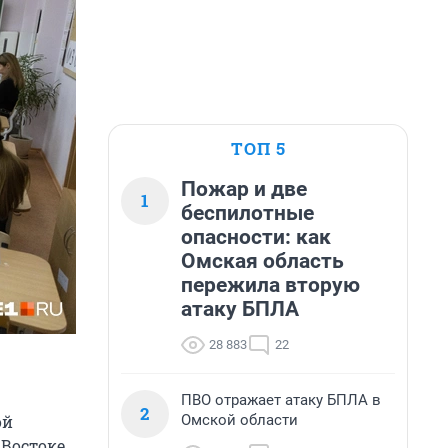
ТОП 5
Пожар и две
1
беспилотные
опасности: как
Омская область
пережила вторую
атаку БПЛА
28 883
22
ПВО отражает атаку БПЛА в
2
Омской области
ой
 Востоке