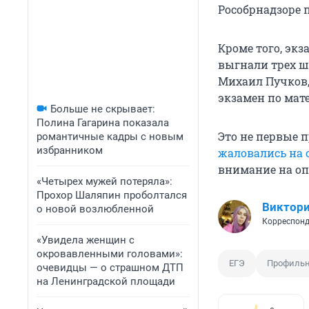
Рособрнадзоре 
Кроме того, экз
выгнали трех ш
Михаил Пучков,
экзамен по мат
Больше не скрывает:
Полина Гагарина показала
Это не первые п
романтичные кадры с новым
избранником
жаловались на
внимание на оп
«Четырех мужей потеряла»:
Прохор Шаляпин проболтался
Виктори
о новой возлюбленной
Корреспонд
«Увидела женщин с
окровавленными головами»:
ЕГЭ
Профильн
очевидцы — о страшном ДТП
на Ленинградской площади