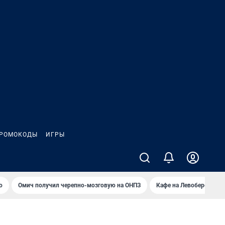
РОМОКОДЫ
ИГРЫ
о
Омич получил черепно-мозговую на ОНПЗ
Кафе на Левобережье в