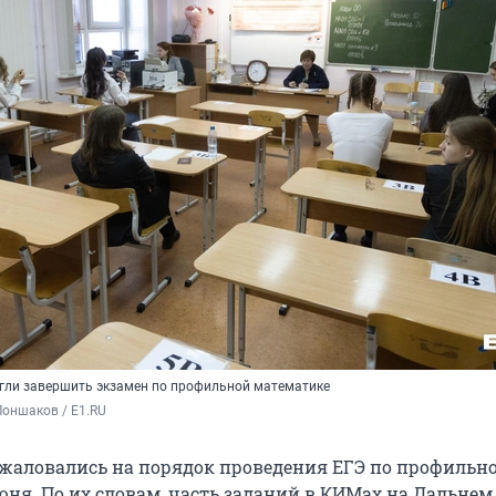
огли завершить экзамен по профильной математике
оншаков / E1.RU
аловались на порядок проведения ЕГЭ по профильн
юня. По их словам, часть заданий в КИМах на Дальнем