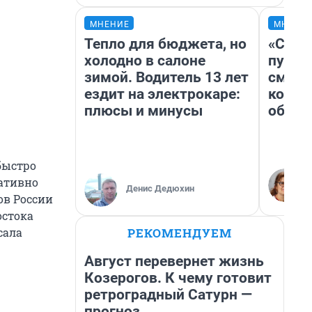
МНЕНИЕ
МНЕНИ
Тепло для бюджета, но
«Спут
холодно в салоне
пургу»
зимой. Водитель 13 лет
смерт
ездит на электрокаре:
котор
плюсы и минусы
обнар
быстро
ративно
Денис Дедюхин
ов России
остока
РЕКОМЕНДУЕМ
сала
Август перевернет жизнь
Козерогов. К чему готовит
ретроградный Сатурн —
прогноз