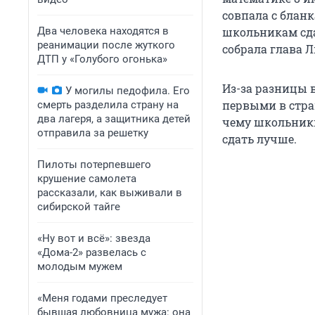
совпала с бланк
Два человека находятся в
школьникам сда
реанимации после жуткого
собрала глава 
ДТП у «Голубого огонька»
Из-за разницы 
У могилы педофила. Его
первыми в стран
смерть разделила страну на
два лагеря, а защитника детей
чему школьники
отправила за решетку
сдать лучше.
Пилоты потерпевшего
крушение самолета
рассказали, как выживали в
сибирской тайге
«Ну вот и всё»: звезда
«Дома-2» развелась с
молодым мужем
«Меня годами преследует
бывшая любовница мужа: она