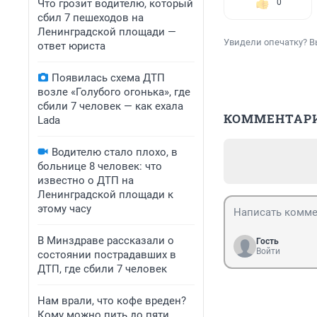
Что грозит водителю, который
0
сбил 7 пешеходов на
Ленинградской площади —
Увидели опечатку? В
ответ юриста
Появилась схема ДТП
возле «Голубого огонька», где
сбили 7 человек — как ехала
КОММЕНТАР
Lada
Водителю стало плохо, в
больнице 8 человек: что
известно о ДТП на
Ленинградской площади к
этому часу
В Минздраве рассказали о
Гость
Войти
состоянии пострадавших в
ДТП, где сбили 7 человек
Нам врали, что кофе вреден?
Кому можно пить до пяти