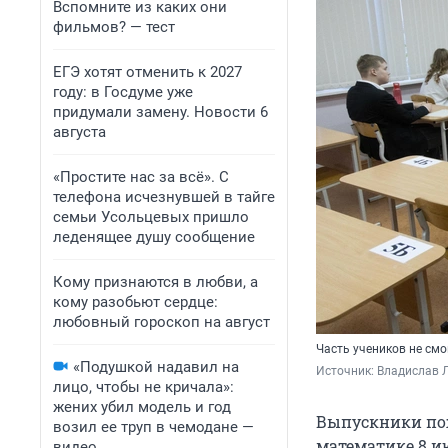
Вспомните из каких они
фильмов? — тест
ЕГЭ хотят отменить к 2027
году: в Госдуме уже
придумали замену. Новости 6
августа
«Простите нас за всё». С
телефона исчезнувшей в тайге
семьи Усольцевых пришло
леденящее душу сообщение
Кому признаются в любви, а
кому разобьют сердце:
любовный гороскоп на август
Часть учеников не см
«Подушкой надавил на
Источник: 
Владислав Л
лицо, чтобы не кричала»:
жених убил модель и год
Выпускники пож
возил ее труп в чемодане —
математике 8 и
видео