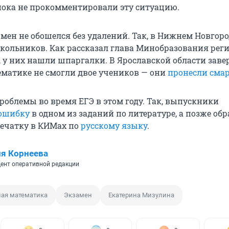
пока не прокомментировали эту ситуацию.
амен не обошелся без удалений. Так, в Нижнем Новгоро
кольников. Как рассказал глава Минобразования рег
 у них нашли шпаргалки. В Ярославской области зав
ематике не смогли двое учеников — они
пронесли сма
роблемы во время ЕГЭ в этом году. Так, выпускники
 ошибку
в одном из заданий по литературе, а позже об
ечатку в КИМах по
русскому языку
.
я Корнеева
ент оперативной редакции
ая математика
Экзамен
Екатерина Мизулина