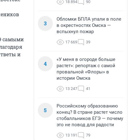
18 894
90
чеников
Обломки БПЛА упали в поле
3
в окрестностях Омска —
вспыхнул пожар
ГЭ самыми
17 669
39
благодаря
ответы и
«У меня в огороде больше
4
растет»: репортаж с самой
провальной «Флоры» в
истории Омска
13 247
41
Российскому образованию
5
конец? В стране растет число
стобалльников ЕГЭ — почему
это не повод для радости
13 191
79