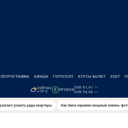
ЕЛЕПРОГРАММА
АФИША
ГОРОСКОП
КУРСЫ ВАЛЮТ
ZODY
П
USD 81,41
СЕЙЧАС
0
ПРОБКИ
+19°C
EUR 94,06
длагают рожать ради квартиры
Как Омск пережил мощный ливень: фот