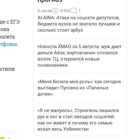
6 часов
4 535
1
AI-AINA: Атака на соцсети депутатов,
де с ЕГЭ
бюджета вузов не хватило лучшим и
иона
сколько стоит арбуз
ершить
ртфоны
.
Новости ХМАО за 5 августа: муж дает
деньги Айзе, вартовчанин оголился
возле ТЦ, откроются новые
поликлиники
ратили
«Меня бесила моя роль»: как сегодня
выглядит Пуговка из «Папиных
дочек»
«Я не жалуюсь». Строитель лишился
рук и ног и стал звездой соцсетей:
как он живет и почему его семью
искал весь Узбекистан