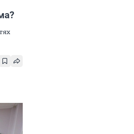
ма?
тях