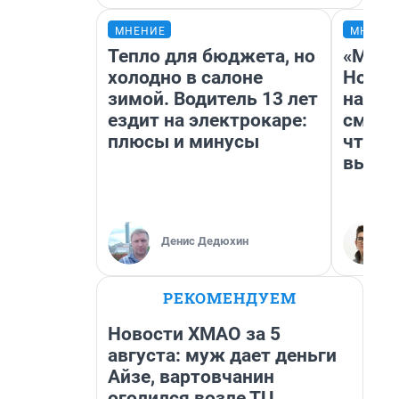
МНЕНИЕ
МНЕНИ
Тепло для бюджета, но
«Мы в
холодно в салоне
Нолан
зимой. Водитель 13 лет
настр
ездит на электрокаре:
смотр
плюсы и минусы
чтобы
выгля
Денис Дедюхин
РЕКОМЕНДУЕМ
Новости ХМАО за 5
августа: муж дает деньги
Айзе, вартовчанин
оголился возле ТЦ,