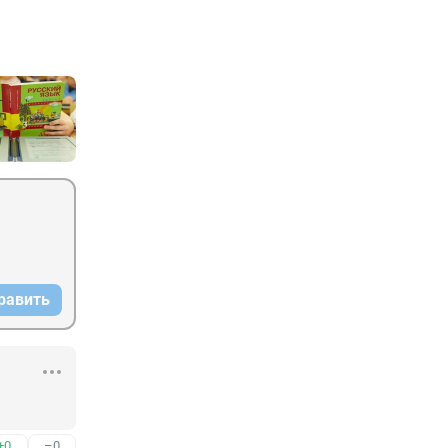
равить
+0
–0