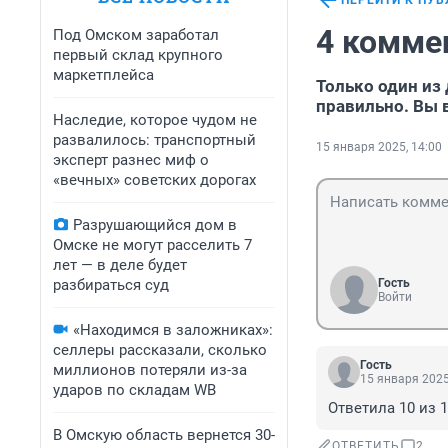
ПЕРЕЙТИ К ПУ
4 комме
Под Омском заработал
первый склад крупного
маркетплейса
Только один из
правильно. Вы в
Наследие, которое чудом не
развалилось: транспортный
15 января 2025, 14:00
эксперт разнес миф о
«вечных» советских дорогах
Разрушающийся дом в
Омске не могут расселить 7
лет — в деле будет
разбираться суд
Гость
Войти
«Находимся в заложниках»:
селлеры рассказали, сколько
Гость
миллионов потеряли из-за
15 января 2025
ударов по складам WB
Ответила 10 из 
В Омскую область вернется 30-
ОТВЕТИТЬ
2