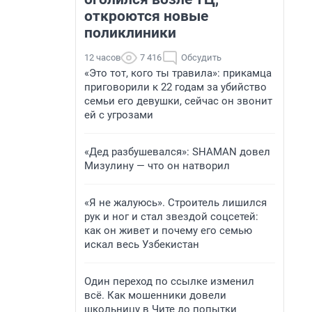
откроются новые
поликлиники
12 часов
7 416
Обсудить
«Это тот, кого ты травила»: прикамца
приговорили к 22 годам за убийство
семьи его девушки, сейчас он звонит
ей с угрозами
«Дед разбушевался»: SHAMAN довел
Мизулину — что он натворил
«Я не жалуюсь». Строитель лишился
рук и ног и стал звездой соцсетей:
как он живет и почему его семью
искал весь Узбекистан
Один переход по ссылке изменил
всё. Как мошенники довели
школьницу в Чите до попытки