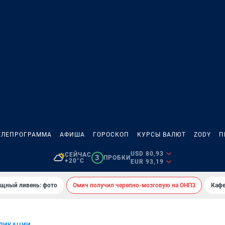
ЕЛЕПРОГРАММА
АФИША
ГОРОСКОП
КУРСЫ ВАЛЮТ
ZODY
П
USD 80,93
СЕЙЧАС
3
ПРОБКИ
+20°C
EUR 93,19
ощный ливень: фото
Омич получил черепно-мозговую на ОНПЗ
Кафе