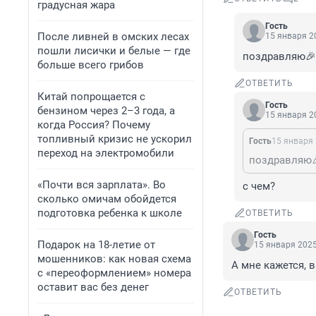
градусная жара
Гость
После ливней в омских лесах
15 января 20
пошли лисички и белые — где
поздравляю🎉
больше всего грибов
ОТВЕТИТЬ
Китай попрощается с
Гость
бензином через 2–3 года, а
15 января 20
когда Россия? Почему
топливный кризис не ускорил
Гость
15 января 
переход на электромобили
поздравляю
«Почти вся зарплата». Во
с чем?
сколько омичам обойдется
подготовка ребенка к школе
ОТВЕТИТЬ
Гость
Подарок на 18-летие от
15 января 2025
мошенников: как новая схема
А мне кажется, 
с «переоформлением» номера
оставит вас без денег
ОТВЕТИТЬ