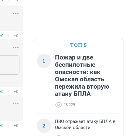
+0
–0
ТОП 5
Пожар и две
1
беспилотные
опасности: как
Омская область
пережила вторую
+0
–0
атаку БПЛА
28 229
ПВО отражает атаку БПЛА в
2
+0
–0
Омской области