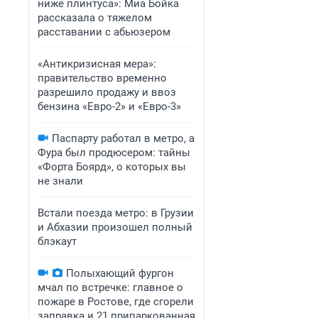
ниже плинтуса»: Миа Бойка
рассказала о тяжелом
расставании с абьюзером
«Антикризисная мера»:
правительство временно
разрешило продажу и ввоз
бензина «Евро-2» и «Евро-3»
Паспарту работал в метро, а
Фура был продюсером: тайны
«Форта Боярд», о которых вы
не знали
Встали поезда метро: в Грузии
и Абхазии произошел полный
блэкаут
Полыхающий фургон
мчал по встречке: главное о
пожаре в Ростове, где сгорели
заправка и 21 припаркованная