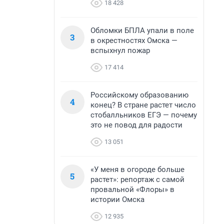
18 428
Обломки БПЛА упали в поле
3
в окрестностях Омска —
вспыхнул пожар
17 414
Российскому образованию
4
конец? В стране растет число
стобалльников ЕГЭ — почему
это не повод для радости
13 051
«У меня в огороде больше
5
растет»: репортаж с самой
провальной «Флоры» в
истории Омска
12 935