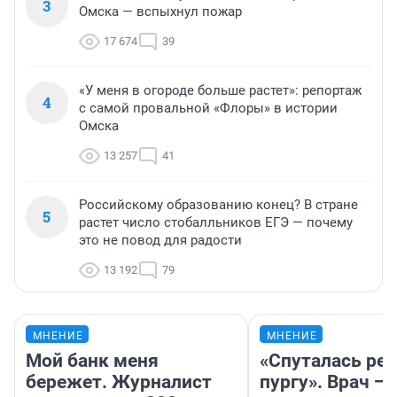
3
Омска — вспыхнул пожар
17 674
39
«У меня в огороде больше растет»: репортаж
4
с самой провальной «Флоры» в истории
Омска
13 257
41
Российскому образованию конец? В стране
5
растет число стобалльников ЕГЭ — почему
это не повод для радости
13 192
79
МНЕНИЕ
МНЕНИЕ
Мой банк меня
«Спуталась реч
бережет. Журналист
пургу». Врач — 