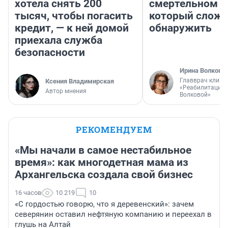
хотела снять 200
смертельном д
тысяч, чтобы погасить
который слож
кредит, — к ней домой
обнаружить
приехала служба
безопасности
Ирина Волкова
Главврач клини
Ксения Владимирская
«Реабилитация 
Автор мнения
Волковой»
РЕКОМЕНДУЕМ
«Мы начали в самое нестабильное
время»: как многодетная мама из
Архангельска создала свой бизнес
16 часов
10 219
10
«С гордостью говорю, что я деревенский»: зачем
северянин оставил нефтяную компанию и переехал в
глушь на Алтай