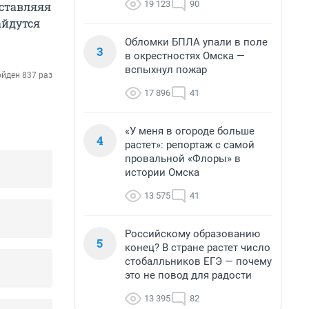
19 123
90
оставляяя
айдутся
Обломки БПЛА упали в поле
3
в окрестностях Омска —
вспыхнул пожар
йден 837 раз
17 896
41
«У меня в огороде больше
4
растет»: репортаж с самой
провальной «Флоры» в
истории Омска
13 575
41
Российскому образованию
5
конец? В стране растет число
стобалльников ЕГЭ — почему
это не повод для радости
13 395
82