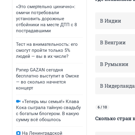
«Это смертельно цинично»:
омичи потребовали
установить дорожные
В Индии
отбойники на месте ДТП с 8
пострадавшими
В Венгрии
Тест на внимательность: его
смогут пройти только 5%
людей — вы в их числе?
В Румынии
Рэпер GAZAN сегодня
бесплатно выступит в Омске
— во сколько начнется
В Нидерланда
концерт
«Теперь мы семья!» Клава
Кока сыграла тайную свадьбу
6 / 10
с богатым блогером. В какую
Сколько стран 
сумму всё обошлось
На Ленинградской