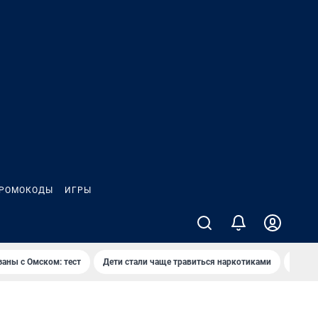
РОМОКОДЫ
ИГРЫ
заны с Омском: тест
Дети стали чаще травиться наркотиками
Появя