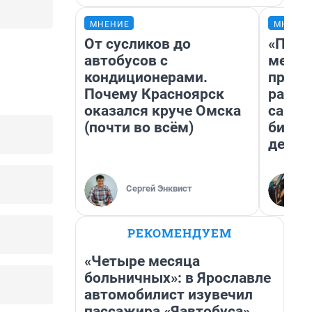
МНЕНИЕ
МНЕНИ
От сусликов до
«Поку
автобусов с
мешке
кондиционерами.
предп
Почему Красноярск
расска
оказался круче Омска
самом
(почти во всём)
бизне
дешев
Сергей Энквист
РЕКОМЕНДУЕМ
«Четыре месяца
больничных»: в Ярославле
автомобилист изувечил
пассажира «Яавтобуса»