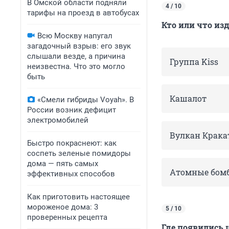
В Омской области подняли
4 / 10
тарифы на проезд в автобусах
Кто или что из
Всю Москву напугал
загадочный взрыв: его звук
слышали везде, а причина
Группа Kiss
неизвестна. Что это могло
быть
Кашалот
«Смели гибриды Voyah». В
России возник дефицит
электромобилей
Вулкан Крака
Быстро покраснеют: как
соспеть зеленые помидоры
дома — пять самых
Атомные бом
эффективных способов
Как приготовить настоящее
мороженое дома: 3
5 / 10
проверенных рецепта
Где появились