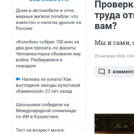
Проверка
Дома и автомобили в огне,
труда от
мирные жители погибли: что
известно о налетах дронов на
вам?
Россию
Мы и сами, 
«Колобок» собрал 100 млн за
два дня проката, но фанаты
Человека-паука объявили ему
25 сентября 2024, 10:0
войну. Разбираемся в
скандале
3
коммент
Нагиева не узнать! Как
выглядели звезды культовой
«Каменской» 27 лет назад
Школьники победили на
Международной олимпиаде
по ИИ в Казахстане
Тест на возраст мозга: