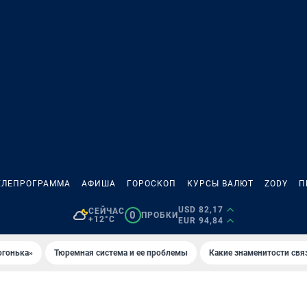
ЕЛЕПРОГРАММА
АФИША
ГОРОСКОП
КУРСЫ ВАЛЮТ
ZODY
П
USD 82,17
СЕЙЧАС
0
ПРОБКИ
+12°C
EUR 94,84
огонька»
Тюремная система и ее проблемы
Какие знаменитости свя