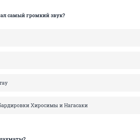
дал самый громкий звук?
тау
бардировки Хиросимы и Нагасаки
 шахматы?