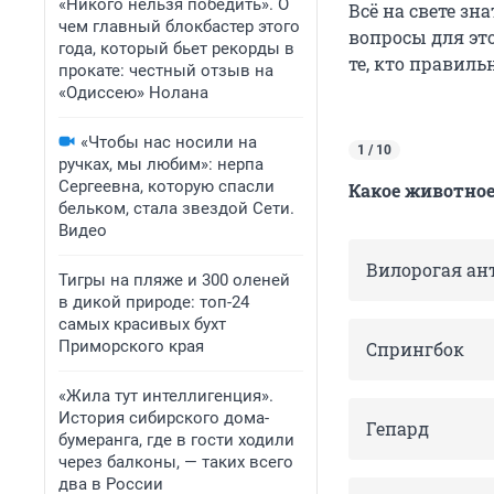
«Никого нельзя победить». О
Всё на свете зн
чем главный блокбастер этого
вопросы для это
года, который бьет рекорды в
те, кто правиль
прокате: честный отзыв на
«Одиссею» Нолана
«Чтобы нас носили на
1 / 10
ручках, мы любим»: нерпа
Сергеевна, которую спасли
Какое животное
бельком, стала звездой Сети.
Видео
Вилорогая ан
Тигры на пляже и 300 оленей
в дикой природе: топ-24
самых красивых бухт
Приморского края
Спрингбок
«Жила тут интеллигенция».
История сибирского дома-
Гепард
бумеранга, где в гости ходили
через балконы, — таких всего
два в России