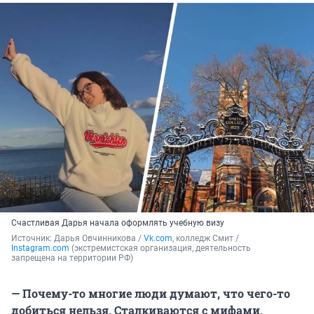
Счастливая Дарья начала оформлять учебную визу
Источник: 
Дарья Овчинникова / 
Vk.com
, колледж Смит / 
Instagram.com
 (экстремистская организация, деятельность 
запрещена на территории РФ)
— Почему-то многие люди думают, что чего-то
добиться нельзя. Сталкиваются с мифами,