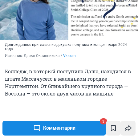
Долгожданное приглашение девушка получила в конце января 2024
года
Источник: 
Дарья Овчинникова / 
Vk.com
Колледж, в который поступила Даша, находится в
штате Массачусетс в маленьком городке
Нортгемптон. От ближайшего крупного города —
Бостона — это около двух часов на машине.
Принимают туда только женщин, однако среди
3
преподавателей есть и мужчины. Смит входит в
Комментарии
объединение пяти колледжей региона. Они все