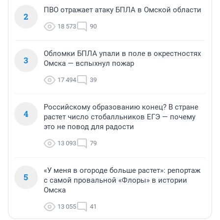
ПВО отражает атаку БПЛА в Омской области
2
18 573
90
Обломки БПЛА упали в поле в окрестностях
3
Омска — вспыхнул пожар
17 494
39
Российскому образованию конец? В стране
4
растет число стобалльников ЕГЭ — почему
это не повод для радости
13 093
79
«У меня в огороде больше растет»: репортаж
5
с самой провальной «Флоры» в истории
Омска
13 055
41