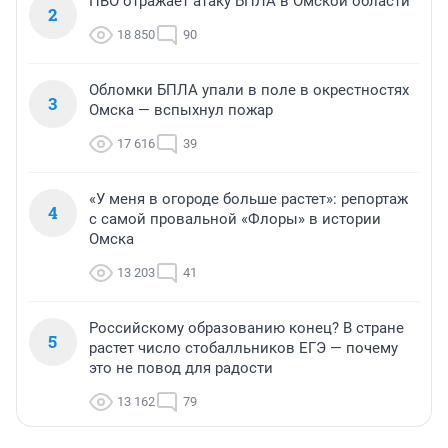
ПВО отражает атаку БПЛА в Омской области
2
18 850
90
Обломки БПЛА упали в поле в окрестностях
3
Омска — вспыхнул пожар
17 616
39
«У меня в огороде больше растет»: репортаж
4
с самой провальной «Флоры» в истории
Омска
13 203
41
Российскому образованию конец? В стране
5
растет число стобалльников ЕГЭ — почему
это не повод для радости
13 162
79