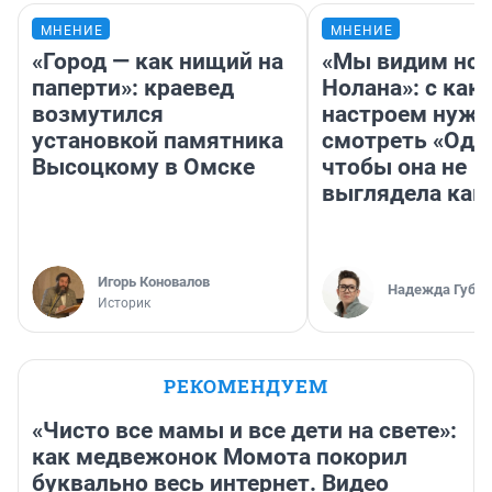
МНЕНИЕ
МНЕНИЕ
«Город — как нищий на
«Мы видим нов
паперти»: краевед
Нолана»: с как
возмутился
настроем нужн
установкой памятника
смотреть «Оди
Высоцкому в Омске
чтобы она не
выглядела как
Игорь Коновалов
Надежда Губар
Историк
РЕКОМЕНДУЕМ
«Чисто все мамы и все дети на свете»:
как медвежонок Момота покорил
буквально весь интернет. Видео