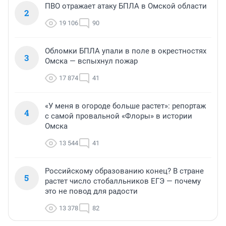
ПВО отражает атаку БПЛА в Омской области
2
19 106
90
Обломки БПЛА упали в поле в окрестностях
3
Омска — вспыхнул пожар
17 874
41
«У меня в огороде больше растет»: репортаж
4
с самой провальной «Флоры» в истории
Омска
13 544
41
Российскому образованию конец? В стране
5
растет число стобалльников ЕГЭ — почему
это не повод для радости
13 378
82